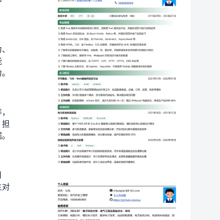
力、
能
力。
等，
，担
据。
目
主对