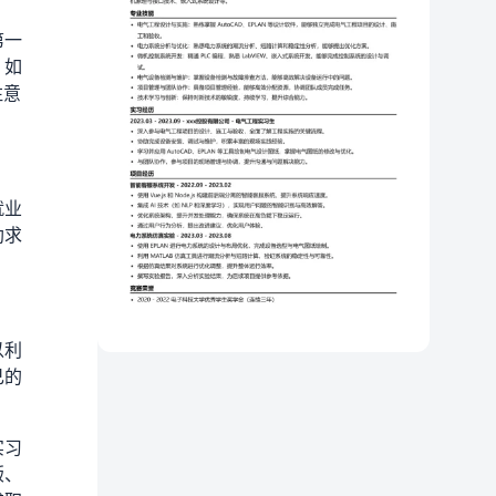
第一
，如
注意
就业
助求
以利
己的
实习
版、