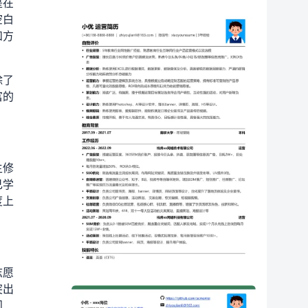
是在
空白
和方
除了
富的
主修
己学
度上
志愿
突出
问