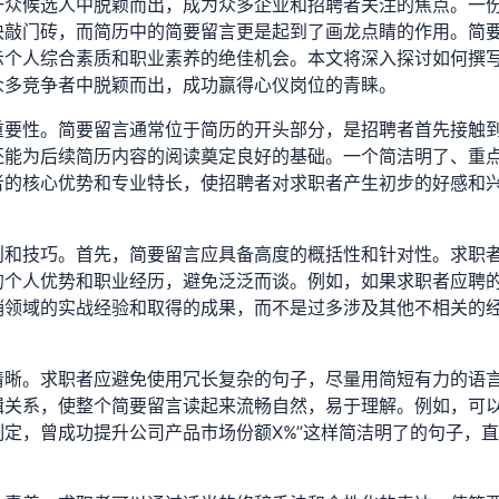
一众候选人中脱颖而出，成为众多企业和招聘者关注的焦点。一
块敲门砖，而简历中的简要留言更是起到了画龙点睛的作用。简
示个人综合素质和职业素养的绝佳机会。本文将深入探讨如何撰
众多竞争者中脱颖而出，成功赢得心仪岗位的青睐。
重要性。简要留言通常位于简历的开头部分，是招聘者首先接触
还能为后续简历内容的阅读奠定良好的基础。一个简洁明了、重
者的核心优势和专业特长，使招聘者对求职者产生初步的好感和
则和技巧。首先，简要留言应具备高度的概括性和针对性。求职
的个人优势和职业经历，避免泛泛而谈。例如，如果求职者应聘
销领域的实战经验和取得的成果，而不是过多涉及其他不相关的
清晰。求职者应避免使用冗长复杂的句子，尽量用简短有力的语
辑关系，使整个简要留言读起来流畅自然，易于理解。例如，可
制定，曾成功提升公司产品市场份额X%”这样简洁明了的句子，