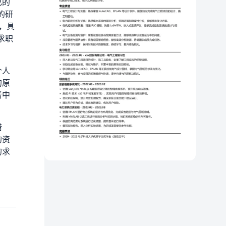
己的
的研
，具
求职
个人
的原
者中
借
的资
的求