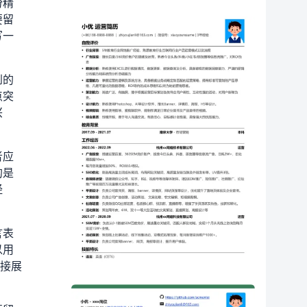
份精
要留
写一
到的
点突
兴
者应
的是
经
言表
以用
直接展