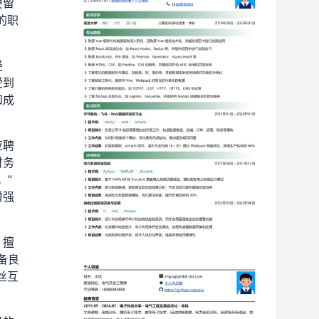
要留
的职
经
受到
和成
应聘
财务
。”
增强
，擅
备良
丝互