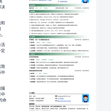
挑
解决
能和
岗
及。
会活
一定
富简
历中
的描
查中
的命