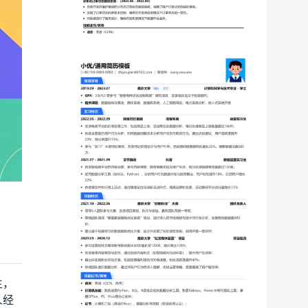
生，
人经