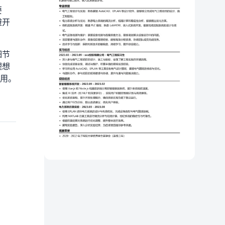
要
避开
细节
理想
效用。