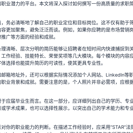
和职业潜力的平台。本文将深入探讨如何撰写一份高质量的求职
前，务必清晰地了解自己的职业定位和目标岗位。这不仅有助于
内容更加聚焦，避免泛泛而谈。例如，如果你应聘的是市场营销
牌推广等方面的经验和成就。
条理清晰、层次分明的简历能够让招聘者在短时间内快速捕捉到
、工作经验、技能特长、荣誉奖项等几大模块。每个模块的内容
字体选择也能提升简历的可读性，使其更具专业性。
箱地址外，还可以根据实际情况添加个人网站、LinkedIn等
的职业背景和成就。需要注意的是，个人照片并非必需项，应根
对于应届毕业生而言。在这一部分，应详细列出自己的学历、专
目或学术成果，也可以选择性展示，以突出自己的学术能力和专
对你的职业能力的判断。在描述工作经验时，应采用“STAR”法