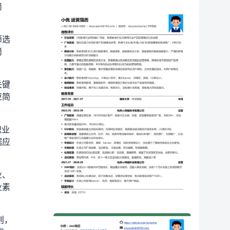
简
筛选
岗
关键
应简
职业
据应
业、
业素
则，