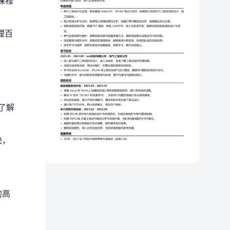
课程
理百
了解
块，
。
的高