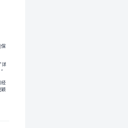
能保
了详
”
目经
脱颖