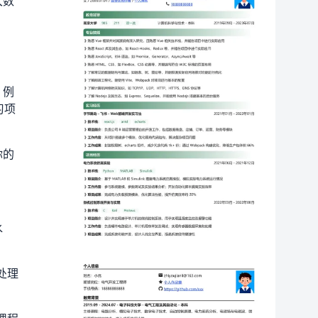
大数
。例
习项
你的
水
处理