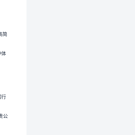
高简
中体
据行
贵公