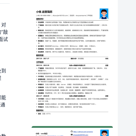
，对
“敲
面试
及到
程
可能
。通