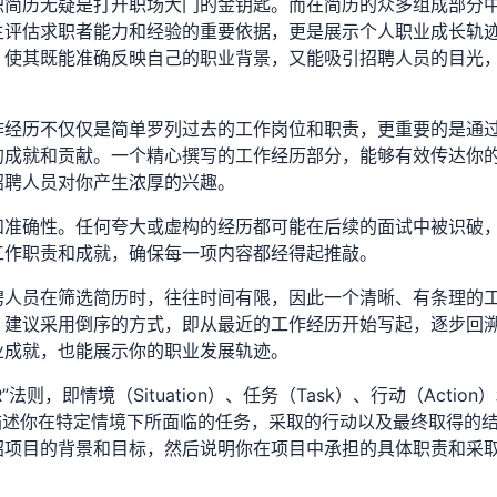
职简历无疑是打开职场大门的金钥匙。而在简历的众多组成部分
主评估求职者能力和经验的重要依据，更是展示个人职业成长轨
，使其既能准确反映自己的职业背景，又能吸引招聘人员的目光
作经历不仅仅是简单罗列过去的工作岗位和职责，更重要的是通
的成就和贡献。一个精心撰写的工作经历部分，能够有效传达你
招聘人员对你产生浓厚的兴趣。
和准确性。任何夸大或虚构的经历都可能在后续的面试中被识破
工作职责和成就，确保每一项内容都经得起推敲。
聘人员在筛选简历时，往往时间有限，因此一个清晰、有条理的
。建议采用倒序的方式，即从最近的工作经历开始写起，逐步回
业成就，也能展示你的职业发展轨迹。
则，即情境（Situation）、任务（Task）、行动（Action
地描述你在特定情境下所面临的任务，采取的行动以及最终取得的
绍项目的背景和目标，然后说明你在项目中承担的具体职责和采