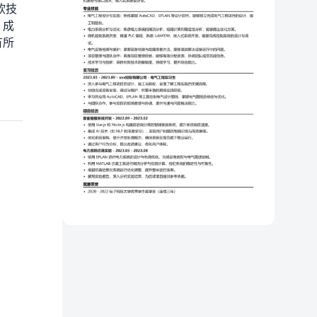
软技
，成
有所