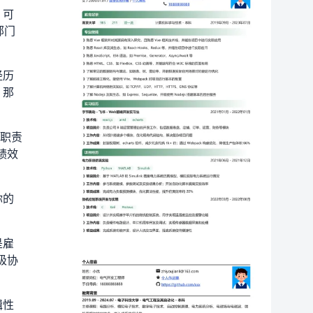
，可
部门
经历
，那
体职责
绩效
你的
是雇
极协
辑性