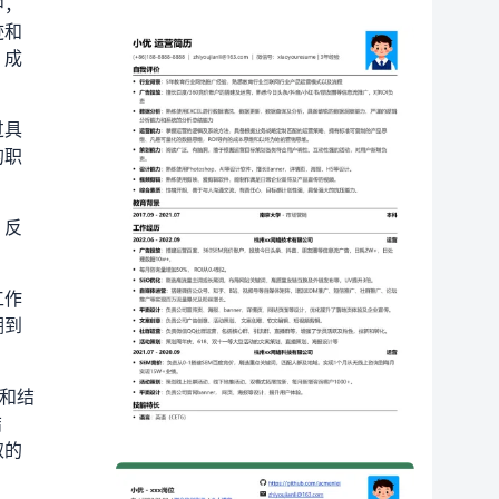
中，
迹和
，成
过具
的职
，反
工作
溯到
）和结
结
取的