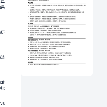
人单
如果
简历
语法
精准
中脱
实现