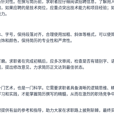
备针对性。在撰写简历前，求职者应仔细阅读招聘信息，了解用
如，如果应聘的是技术岗位，应重点突出技术能力和项目经验；
能力。
体、字号，保持段落对齐，合理使用加粗、斜体等格式，可以使
装饰和颜色，保持简历的专业性和严肃性。
打磨。求职者在完成初稿后，应多次审阅，检查是否有错别字、
阅，提出修改意见，力求简历正文达到最佳状态。
一门艺术，也是一门科学。它需要求职者具备清晰的逻辑思维、
学习和实践，才能掌握简历撰写的精髓，从而在激烈的职场竞争
时提供有益的参考和指导，助力大家在求职路上披荆斩棘，最终