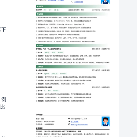
以下
。例
”比