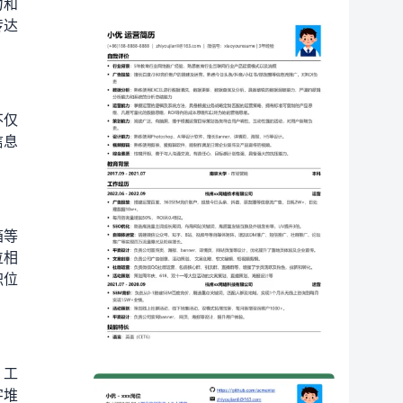
力和
传达
不仅
信息
箱等
位相
职位
、工
字堆