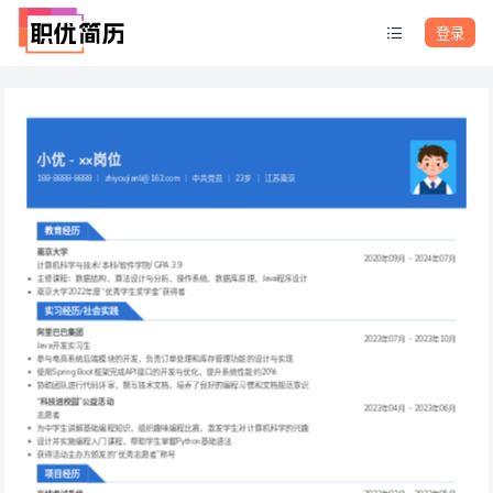
登录
小优 - xx岗位
188-8888-8888 ｜ zhiyoujianli@163.com ｜ 中共党员 ｜ 23岁 ｜ 江苏南京
教育经历
南京大学
2020年09月 - 2024年07月
计算机科学与技术/本科/软件学院/ GPA 3.9
主修课程：数据结构、算法设计与分析、操作系统、数据库原理、Java程序设计
南京大学2022年度“优秀学生奖学金”获得者
实习经历/社会实践
阿里巴巴集团
2023年07月 - 2023年10月
Java开发实习生
参与电商系统后端模块的开发，负责订单处理和库存管理功能的设计与实现
使用Spring Boot框架完成API接口的开发与优化，提升系统性能约20%
协助团队进行代码评审，撰写技术文档，培养了良好的编程习惯和文档规范意识
“科技进校园”公益活动
2023年04月 - 2023年06月
志愿者
为中学生讲解基础编程知识，组织趣味编程比赛，激发学生对计算机科学的兴趣
设计并实施编程入门课程，帮助学生掌握Python基础语法
获得活动主办方颁发的“优秀志愿者”称号
项目经历