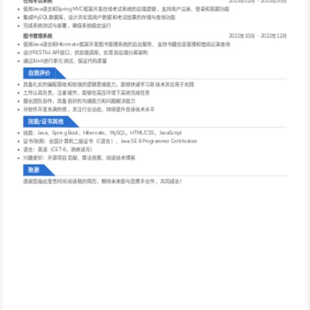
在线考试系统
2023年02月 - 2023年05月
使用Java语言和Spring MVC框架开发在线考试系统的后端逻辑，支持用户注册、登录和答题功能
集成MySQL数据库，设计并实现用户数据和考试结果的存储与查询功能
完成系统测试与部署，确保系统稳定运行
图书管理系统
2022年10月 - 2022年12月
使用Java语言和Hibernate框架开发图书管理系统的后台服务，支持书籍信息管理和借阅记录查询
设计RESTful API接口，供前端调用，实现前后端分离架构
通过JUnit进行单元测试，保证代码质量
自我评价
具备扎实的编程基础和较强的逻辑思维能力，能够快速学习新技术并应用于实践
工作认真负责，注重细节，能够在高压环境下高效完成任务
擅长团队协作，具备良好的沟通能力和问题解决能力
对软件开发充满热情，关注行业动态，持续提升自身技术水平
技能/证书其他
技能：Java、Spring Boot、Hibernate、MySQL、HTML/CSS、JavaScript
证书/执照：全国计算机二级证书（C语言）、Java SE 8 Programmer Certification
语言：英语（CET-6，熟练读写）
兴趣爱好：开源项目贡献、算法竞赛、阅读技术博客
致谢
感谢您抽出宝贵时间阅读我的简历，期待未来能与您携手合作，共同成长！