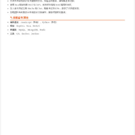
负责系统架构设计及关键模块开发，包括活动报名、通知推送等功能；
使用 Koa 框架构建 RESTful API，支持移动端和 Web 端同时访问；
引入单元测试工具 Mocha 和 Chai，覆盖率达到 85%，提高了代码稳定性；
协助团队完成需求分析和技术文档编写，确保项目顺利推进；
🔨 技能证书/其他
编程语言
：JavaScript（熟练）、Python（熟悉）
框架
：Express、Koa、NestJS
数据库
：MySQL、MongoDB、Redis
工具
：Git、Docker、Jenkins