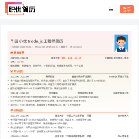
登录
🤵🏻 小优 Node.js 工程师简历
(+86)188-8888-8888 ｜ zhiyoujianli@163.com ｜ 微信号：zhiyoujianli
🎓 教育背景
2019.09 - 2023.07
南京大学
计算机科学与技术 - 学士
985
211
双一流
GPA
：3.8/4.0
相关课程：
 数据结构、操作系统、计算机网络、数据库系统原理、软件工程
💻 实习经历
2022.06 - 2022.09
腾讯科技
微信小程序开发团队
Node.js 开发实习生
参与微信小程序后端服务开发，负责接口设计与实现，优化了系统的响应时间，提升了30%的性能；
使用 Express 框架重构部分模块代码，增强了代码可维护性和扩展性；
配合前端团队完成 API 文档编写及联调工作，确保功能按时上线；
2021.07 - 2021.09
京东集团
物流系统研发部
后端开发实习生
负责物流系统中订单状态跟踪模块的开发，使用 Node.js 和 MongoDB 实现数据存储与查询；
设计并实现了分布式任务调度系统的核心逻辑，支持高并发场景下的任务分发；
通过引入 Redis 缓存机制，显著降低了数据库的压力，提升了系统吞吐量；
🌈 校园经历
2021.10 - 2022.06
南京大学 “校园二手交易平台” 项目
技术负责人
带领团队完成基于 Node.js 的后端开发，支持用户注册、商品发布、订单管理等功能；
设计并实现了用户权限管理系统，确保数据安全与隐私保护；
通过性能优化，将平台的请求响应时间从 500ms 降低到 200ms；
在项目中引入 CI/CD 流程，提升开发效率和代码质量；
2020.03 - 2020.12
南京大学 “校园活动管理系统” 项目
核心开发者