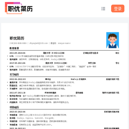
登录
职优简历
(+86)188-8888-8888 ｜ zhiyoujianli@163.com ｜ 微信号：xiaoyuresume
教育背景
2021.09-2024.06
南京大学（985/211工程）
计算机科学与技术
硕士
GPA
：3.9/4.0 参与国家自然科学基金项目《分布式系统优化研究》
相关课程
：操作系统、计算机网络、分布式系统、Node.js 应用开发
2017.09-2021.06
南京大学（985/211工程）
软件工程
学士
GPA
：3.85/4.0 (TOP 5%) 国家奖学金，校优秀毕业生，“互联网+”全国二等奖，“挑战杯”省级一等奖
相关课程
：数据结构与算法、数据库原理、前端开发基础、后端服务设计
实习经历
2022.06-2022.08
腾讯云
Node.js 开发团队
后端开发实习生
服务开发
：参与腾讯云 Node.js 后端服务的开发与维护，负责 API 设计与实现；
性能优化
：通过分析系统瓶颈，优化服务响应时间，提升系统吞吐量 20%；
文档撰写
：编写开发指南和技术文档，协助团队成员快速上手项目。
2021.07-2021.10
阿里巴巴集团
菜鸟网络
物流平台研发实习生
物流系统开发
：基于 Node.js 构建物流管理平台的核心模块，提升订单处理效率；
技术支持
：为前端团队提供接口支持，确保前后端高效协作；
问题解决
：定位并修复多个生产环境中的关键问题，保障系统稳定运行。
项目经历
2023.03-2023.06
实时聊天应用开发
项目背景
：使用 Node.js 和 WebSocket 技术开发一款实时聊天应用；
技术栈
：Node.js、Express、Socket.IO、MongoDB；
项目内容
：实现用户注册登录、消息实时推送、历史消息查询等功能；
项目成果
：应用成功上线，日活跃用户达到 1000+。
2022.10-2023.01
电商平台后端服务