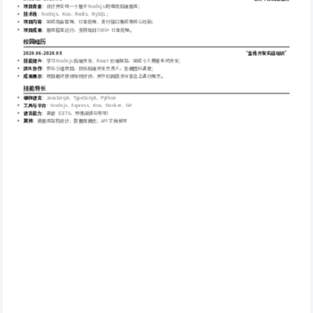
项目背景
：设计并实现一个基于 Node.js 的电商后端服务；
技术栈
：Node.js、Koa、Redis、MySQL；
项目内容
：完成商品管理、订单处理、支付接口集成等核心功能；
项目成果
：服务稳定运行，支持每日 5000+ 订单处理。
校园经历
2020.06-2020.08
“全栈开发实战培训”
技能提升
：学习 Node.js 后端开发、React 前端框架，完成个人博客系统开发；
团队协作
：参与小组项目，担任后端开发负责人，协调团队进度；
成果展示
：项目最终获得导师好评，并在校园技术分享会上进行展示。
技能特长
编程语言
：JavaScript、TypeScript、Python
工具与平台
：Node.js、Express、Koa、Docker、Git
语言能力
：英语（CET6，熟练阅读与书写）
其他
：微服务架构设计、数据库调优、API 文档撰写