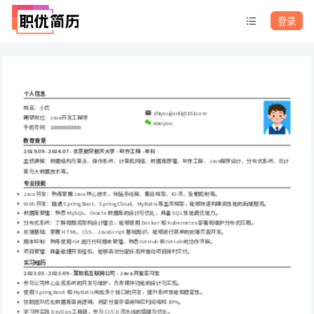
登录
个人信息
姓名：小优
zhiyoujianli@163.com
期望岗位：Java开发工程师
xiaoyou
手机号码：18888888888
教育背景
2019.09 - 2024.07 - 北京航空航天大学 - 软件工程 - 本科
主修课程：数据结构与算法、操作系统、计算机网络、数据库原理、软件工程、Java程序设计、分布式系统、云计
算与大数据技术等。
专业技能
Java 开发：熟练掌握 Java 核心技术，包括多线程、集合框架、IO 流、反射机制等。
Web 开发：精通 Spring Boot、Spring Cloud、MyBatis 等主流框架，能够快速构建高性能的后端服务。
数据库管理：熟悉 MySQL、Oracle 数据库的设计与优化，具备 SQL 性能调优能力。
分布式系统：了解微服务架构设计理念，能够使用 Docker 和 Kubernetes 部署和维护分布式应用。
前端基础：掌握 HTML、CSS、JavaScript 基础知识，能够进行简单的前端页面开发。
版本控制：熟练使用 Git 进行代码版本管理，熟悉 GitHub 和 GitLab 的协作流程。
项目管理：具备敏捷开发经验，能够高效分配任务并推动项目按时交付。
实习经历
2023.03 - 2023.09 - 某知名互联网公司 - Java 开发实习生
参与公司核心业务系统的开发与维护，负责模块功能的设计与实现。
使用 Spring Boot 和 MyBatis 完成多个接口的开发，提升系统性能和稳定性。
协助团队优化数据库查询逻辑，将部分复杂查询响应时间缩短 30%。
学习并实践 DevOps 工具链，参与 CI/CD 流水线的搭建与优化。