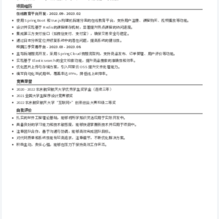
项目经历
在线教育平台开发 - 2022.09 - 2023.02
使用 Spring Boot 和 Vue.js 构建前后端分离的在线教育平台，支持用户注册、课程购买、视频播放等功能。
设计并实现基于 Redis 的课程缓存机制，显著提升热点课程的访问速度。
集成第三方支付接口（如微信支付、支付宝），确保交易安全与稳定。
通过日志分析定位并修复系统中的潜在问题，提高系统的健壮性。
校园二手交易平台 - 2023.03 - 2023.08
主导后端服务开发，采用 Spring Cloud 微服务架构，支持商品发布、订单管理、用户评价等功能。
实现基于 Elasticsearch 的全文检索功能，提升商品搜索的准确性和效率。
优化图片上传与存储方案，引入阿里云 OSS 提升文件处理能力。
编写自动化测试用例，覆盖率达 85%，降低线上故障率。
竞赛荣誉
2020 - 2022 北京航空航天大学优秀学生奖学金（连续三年）
2021 全国大学生程序设计竞赛银奖
2022 北京航空航天大学“互联网+”创新创业大赛校级二等奖
自我评价
扎实的软件工程理论基础，能够将所学知识灵活应用于实际开发中。
具备良好的学习能力和技术敏感度，能够快速掌握新技术并应用于项目中。
注重团队合作，善于沟通与协调，能够高效完成团队目标。
对代码质量和系统性能有较高追求，注重细节，不断优化解决方案。
积极主动，责任心强，能够在压力下保持高效工作状态。