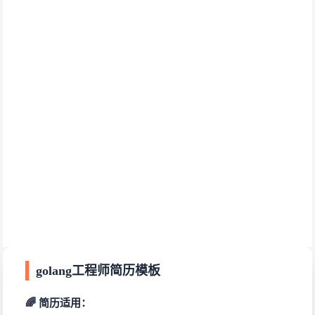
golang工程师简历模板
🌈 简历适用：