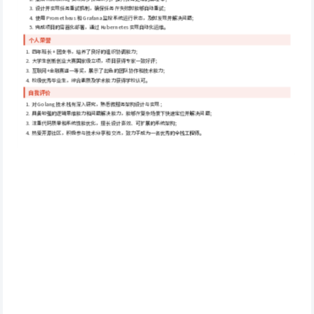
 设计并实现任务重试机制，确保任务在失败时能够自动重试；
 使用 Prometheus 和 Grafana 监控系统运行状态，及时发现并解决问题；
 完成项目的容器化部署，通过 Kubernetes 实现自动化运维。
个人荣誉
 四年班长 + 团支书，培养了良好的组织协调能力；
 大学生创新创业大赛国家级立项，项目获得专家一致好评；
 互联网+金融赛道一等奖，展示了出色的团队协作和技术能力；
 校级优秀毕业生，综合素质及学术能力获得学校认可。
自我评价
 对 Golang 技术栈有深入研究，熟悉微服务架构设计与实现；
 具备较强的逻辑思维能力和问题解决能力，能够在复杂场景下快速定位并解决问题；
 注重代码质量和系统性能优化，擅长设计高效、可扩展的系统架构；
 热爱开源社区，积极参与技术分享和交流，致力于成为一名优秀的全栈工程师。