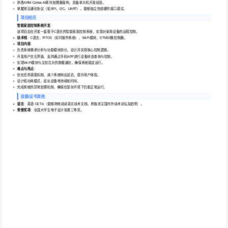
熟悉ARM Cortex-M系列处理器架构，具备单片机开发经验。
掌握常见通信协议（如SPI、I2C、UART），能够独立完成硬件接口调试。
项目经历
智能家居控制系统开发
该项目旨在开发一套基于C语言的智能家居控制系统，实现对家用设备的远程控制。
技术栈
：C语言、RTOS（实时操作系统）、Wi-Fi模块、STM32微控制器。
项目内容
：
负责系统需求分析与功能模块划分，设计并实现核心控制逻辑。
开发用户交互界面，支持通过手机APP进行设备状态查询与控制。
实现Wi-Fi模块与主控芯片的数据通信，确保系统稳定运行。
难点与亮点
：
优化任务调度机制，减少系统响应延迟，提升用户体验。
设计低功耗模式，延长设备电池续航时间。
完成系统的异常处理机制，确保在复杂环境下仍能正常运行。
技能/证书其他
语言
：英语 CET-6（能够熟练阅读英文技术文档，积极关注国内外技术论坛及趋势）。
荣誉奖项
：全国大学生电子设计竞赛三等奖。