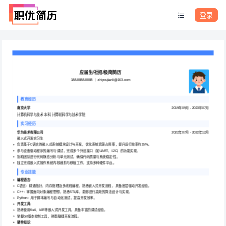
登录
应届生/社招/极简简历
188-8888-8888 ｜ zhiyoujianli@163.com
教育经历
南京大学
2019年09月 - 2023年07月
计算机科学与技术 本科 计算机科学与技术学院
实习经历
华为技术有限公司
2022年07月 - 2022年12月
嵌入式开发实习生
负责基于C语言的嵌入式系统模块设计与开发，优化系统资源占用率，提升运行效率约15%。
参与设备驱动程序的编写与调试，完成多个外设接口（如UART、I2C）的功能实现。
协助团队进行代码静态分析与单元测试，确保代码质量与系统稳定性。
独立完成嵌入式操作系统内核裁剪与移植工作，支持多种硬件平台。
专业技能
编程语言
：
C语言：精通指针、内存管理及多线程编程，熟悉嵌入式开发流程，具备底层驱动开发经验。
C++：掌握面向对象编程思想，熟悉STL库，能够进行高效的算法设计与实现。
Python：用于脚本编写与自动化测试，提高开发效率。
开发工具
：
熟练使用Keil、IAR等嵌入式开发工具，具备丰富的调试经验。
掌握Git版本控制工具，熟悉敏捷开发流程。
硬件知识
：