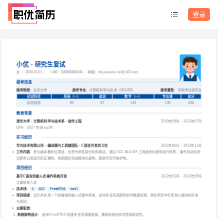
登录
小优 - 研究生复试
女 ｜ 2000.01.01 ｜ （+86）18888888888 ｜ 邮箱：zhiyoujianli.com@163.com
报考信息
报考院校
：北京大学
报考专业
：计算机科学与技术（081200）
报考属性
：学硕学位研究生
 初试科目 
 英语（一） 
 政治 
 数学（一） 
 专业课 
 总分 
 初试成绩 
 85 
 87 
 134 
 130 
 436 
教育背景
清华大学 - 计算机科学与技术系 - 软件工程
2019年09月 - 2023年07月
GPA：3.92 / 专业top3%
实习经历
华为技术有限公司 - 编译器与工具链团队 - C语言开发实习生
2022年06月 - 2022年12月
工作内容
：参与编译器优化项目，负责代码性能分析和调试。通过 GCC 和 LLVM 工具链优化程序运行效率，编写自动化测
试脚本以验证代码正确性。协助团队完成模块化重构，提高代码可维护性。
项目经历
基于C语言的嵌入式操作系统开发
2022年03月 - 2022年09月
主要研发人员
技术栈
：
C
GCC
FreeRTOS
Keil
项目描述
：设计并实现一个轻量级的嵌入式操作系统，支持多任务调度和实时数据处理。我在项目中负责核心模块的开发
与调试。
主要职责
：
系统架构设计
： 使用 FreeRTOS 构建多任务调度框架，确保系统的实时性和稳定性。