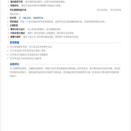
驱动程序开发
： 编写硬件驱动程序，实现与外部设备的通信。
性能优化
： 通过代码优化和内存管理提升系统运行效率。
学生管理系统开发
2021年05月 - 2021年08月
项目负责人
技术栈
：
C
SQLite
Makefile
项目描述
：开发一个基于控制台的学生管理系统，支持学生信息的增删改查功能，并提供简单的统计分析。
主要职责
：
需求分析与设计
： 定义系统功能模块，设计数据库结构。
代码实现与测试
： 使用 C 语言实现核心功能模块，编写单元测试用例。
部署与维护
： 编写 Makefile 文件简化编译流程，提供用户手册和技术文档。
奖项荣誉
2022年国家奖学金 / 2021年北京市优秀毕业生
2021年全国大学生程序设计竞赛一等奖
2020年ACM国际大学生程序设计竞赛银奖
2019年清华大学优秀学生干部称号
自我评价
本人逻辑思维清晰，对编程充满热情，具备扎实的C语言基础和丰富的嵌入式开发经验，善于解决复杂的技术问题。具有良
好的团队协作能力，能够高效完成任务并持续学习新技术。希望通过研究生阶段的学习进一步深化在计算机科学领域的研
究能力。