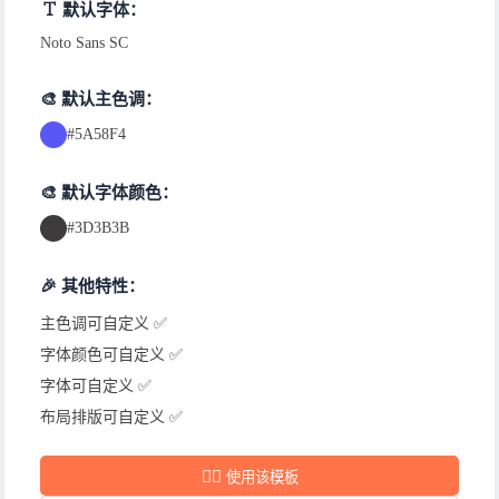
默认字体：
Noto Sans SC
🎨 默认主色调：
#5A58F4
🎨 默认字体颜色：
#3D3B3B
🎉 其他特性：
主色调可自定义 ✅
字体颜色可自定义 ✅
字体可自定义 ✅
布局排版可自定义 ✅
✍🏻
使用该模板