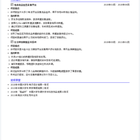
2020年03月 - 2020年06月
电商商品信息采集平台
项目描述
：
该项目旨在从多个电商平台采集商品信息，用于市场分析和价格监控。
我的职责
：
 开发多线程爬虫程序，提高数据采集速度。
 使用Python编写数据清洗脚本，去除重复和无效数据。
 通过可视化工具展示采集结果，生成直观的分析报告。
项目成果
：
实现了每日百万级商品数据的自动化采集，数据准确率超过99%。
项目成果被应用于公司的市场研究部门，获得了高度评价。
2020年09月 - 2021年01月
社交媒体舆情监控系统
项目描述
：
该项目主要从各大社交媒体平台采集用户评论和反馈，用于品牌舆情监控。
我的职责
：
 负责API接口的数据抓取和异常处理。
 设计数据存储方案，确保数据的安全性和可追溯性。
 编写数据报表，帮助团队快速定位热点问题。
项目成果
：
成功监控并分析了多个品牌的舆情动态，为营销策略调整提供了重要依据。
系统运行稳定，日均采集数据量达到十万条以上。
奖项荣誉
2020年全国大学生电子设计竞赛一等奖
2019年全国大学生数学建模竞赛二等奖
2020年“挑战杯”全国大学生课外学术科技作品竞赛三等奖
2021年南京大学优秀毕业生