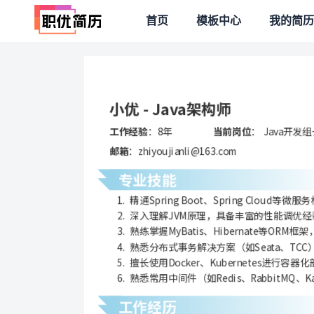
首页
模板中心
我的简历
小优 - Java架构师
工作经验
：8年
当前岗位
： Java开发
邮箱
：zhiyoujianli@163.com
专业技能
 精通Spring Boot、Spring Cl
 深入理解JVM原理，具备丰富的性能调优
 熟练掌握MyBatis、Hibernate等
 熟悉分布式事务解决方案（如Seata、T
 擅长使用Docker、Kubernetes进行
 熟悉常用中间件（如Redis、RabbitM
工作经历