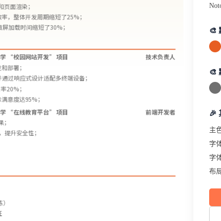
Not
和页面渲染；
发效率，整体开发周期缩短了25%；
首屏加载时间缩短了30%；

学 “校园网站开发” 项目
技术负责人
发和部署；

开发，并通过响应式设计适配多终端设备；
率20%；
满意度达95%；
学 “在线教育平台” 项目
前端开发者
🎉
果；
主
，提升安全性；
字
字
布
练）
证