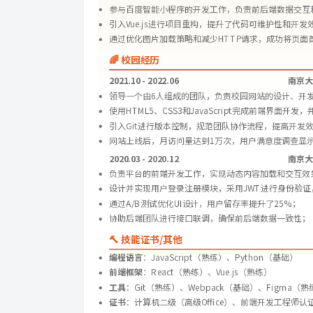
参与百度智能小程序的开发工作，负责前后端数据交互
引入Vue.js进行项目重构，提升了代码可维护性和开
通过优化图片加载策略和减少HTTP请求，成功将页面
🌈 校园经历
2021.10 - 2022.06
南京大
领导一个由6人组成的团队，负责校园网站的设计、开
使用HTML5、CSS3和JavaScript完成前端界面
引入Git进行版本控制，规范团队协作流程，提高开发效
网站上线后，月访问量达到1万次，用户满意度调查显示
2020.03 - 2020.12
南京大
负责平台的前端开发工作，实现动态内容加载和交互效
设计并实现用户登录注册模块，采用JWT进行身份验证
通过A/B测试优化UI设计，用户留存率提升了25%；
协助后端团队进行接口联调，确保前后端数据一致性；
🔨 技能证书/其他
编程语言
：JavaScript（熟练）、Python（基础）
前端框架
：React（熟练）、Vue.js（熟练）
工具
：Git（熟练）、Webpack（基础）、Figma（熟
证书
：计算机二级（高级Office）、前端开发工程师认