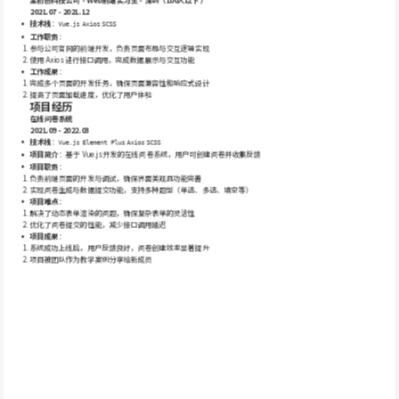
某初创科技公司 - Web前端实习生 - 深圳（100人以下）
2021.07 - 2021.12
技术栈
：
Vue.js
Axios
SCSS
工作职责
：
参与公司官网的前端开发，负责页面布局与交互逻辑实现
使用 Axios 进行接口调用，完成数据展示与交互功能
工作成果
：
完成多个页面的开发任务，确保页面兼容性和响应式设计
提高了页面加载速度，优化了用户体验
项目经历
在线问卷系统
2021.09 - 2022.03
技术栈
：
Vue.js
Element Plus
Axios
SCSS
项目简介
：基于 Vue.js 开发的在线问卷系统，用户可创建问卷并收集反馈
项目职责
：
负责前端页面的开发与调试，确保界面美观且功能完善
实现问卷生成与数据提交功能，支持多种题型（单选、多选、填空等）
项目难点
：
解决了动态表单渲染的问题，确保复杂表单的灵活性
优化了问卷提交的性能，减少接口调用延迟
项目成果
：
系统成功上线后，用户反馈良好，问卷创建效率显著提升
项目被团队作为教学案例分享给新成员