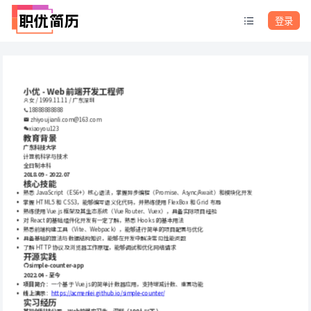
登录
小优 - Web前端开发工程师
女 / 1999.11.11 / 广东深圳
18888888888
zhiyoujianli.com@163.com
xiaoyou123
教育背景
广东科技大学
计算机科学与技术
全日制本科
2018.09 - 2022.07
核心技能
熟悉 JavaScript（ES6+）核心语法，掌握异步编程（Promise、Async/Await）和模块化开发
掌握 HTML5 和 CSS3，能够编写语义化代码，并熟练使用 FlexBox 和 Grid 布局
熟练使用 Vue.js 框架及其生态系统（Vue Router、Vuex），具备实际项目经验
对 React 的基础组件化开发有一定了解，熟悉 Hooks 的基本用法
熟悉前端构建工具（Vite、Webpack），能够进行简单的项目配置与优化
具备基础的算法与数据结构知识，能够在开发中解决常见性能问题
了解 HTTP 协议及浏览器工作原理，能够调试和优化网络请求
开源实践
simple-counter-app
2022.04 - 至今
项目简介
：一个基于 Vue.js 的简单计数器应用，支持增减计数、重置功能
线上演示
：
https://acmenlei.github.io/simple-counter/
实习经历