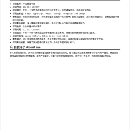
项目名称
：在线教育平台
项目时间
：2022.04 - 2022.07
项目描述
：开发一个支持多终端访问的在线教育平台，提供课程学习、考试和社交功能。
项目技术栈
：React、TypeScript、Redux、Node.js、MongoDB、Ant Design
职责描述
：负责前端架构设计，实现课程播放器和用户互动模块；优化页面性能，减少首屏加载时间；协助后端团队完
成接口联调。
项目重点收获
：深入理解前端工程化实践，提升了团队协作能力和问题解决能力。
项目名称
：企业数据分析仪表盘
项目时间
：2021.11 - 2022.01
项目描述
：开发一个用于展示企业运营数据的仪表盘系统，支持实时数据更新和自定义图表。
项目技术栈
：Vue.js、ECharts、D3.js、Axios、Element UI
职责描述
：设计并实现动态图表组件，开发数据可视化功能；完成前后端分离架构下的数据交互逻辑。
项目重点收获
：掌握了复杂图表的开发技巧，提升了数据可视化能力。
自我评价 About me
本人热爱前端开发，具有扎实的编程基础和丰富的项目实践经验。擅长通过前沿技术和创新设计提升用户体验，具备良好
的沟通能力和团队协作精神。工作严谨细致，注重代码质量和性能优化，致力于打造高效、优雅的前端解决方案。