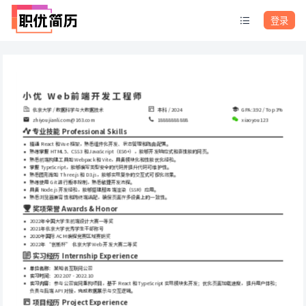
登录
小优 Web前端开发工程师
北京大学 / 数据科学与大数据技术
本科 / 2024
GPA:3.92 / Top 3%
zhiyoujianli.com@163.com
18888888888
xiaoyou123
专业技能 Professional Skills
精通 React 和 Vue 框架，熟悉组件化开发、状态管理和路由配置。
熟练掌握 HTML5、CSS3 和 JavaScript（ES6+），能够开发响应式和高性能的网页。
熟悉前端构建工具如 Webpack 和 Vite，具备模块化和性能优化经验。
掌握 TypeScript，能够编写类型安全的代码并提升代码可维护性。
熟悉图形库如 Three.js 和 D3.js，能够实现复杂的交互式可视化效果。
熟练使用 Git 进行版本控制，熟悉敏捷开发流程。
具备 Node.js 开发经验，能够搭建服务端渲染（SSR）应用。
熟悉浏览器兼容性和跨终端适配，确保页面在多设备上的一致性。
奖项荣誉 Awards & Honor
2022年全国大学生前端设计大赛一等奖
2021年北京大学优秀学生干部称号
2020年国际 ACM 编程竞赛区域赛铜奖
2022年 “创新杯” 北京大学 Web 开发大赛二等奖
实习经历 Internship Experience
单位名称
：某知名互联网公司
实习时间
：2022.07 - 2022.10
实习内容
：参与公司官网重构项目，基于 React 和 TypeScript 实现模块化开发；优化页面加载速度，提升用户体验；
负责与后端 API 对接，完成数据展示与交互逻辑。
项目经历 Project Experience