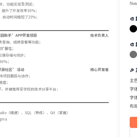
Not
分析、功能实现及测试；
件库，提升了开发效率30%；
，启动时间缩短了25%；

园助手”APP开发项目
技术负责人
表查询、成绩查看等功能；

可扩展性；
据的云端存储与同步；
90%；
开源社区” 活动
核心开发者
🎉
，支持项目跟踪与协作；
主
速度；
评，并被推荐至学校的技术分享平台；
字
字
布
Studio（精通）、SQL（熟练）、Git（掌握）
igma