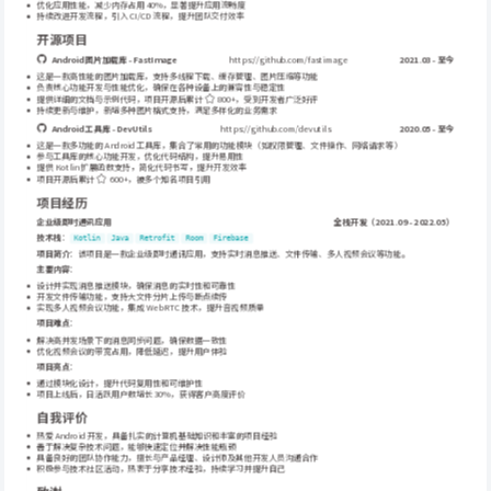
优化应用性能，减少内存占用 40%，显著提升应用流畅度
持续改进开发流程，引入 CI/CD 流程，提升团队交付效率
开源项目
https://github.com/fastimage
2021.03 - 至今
Android 图片加载库 - FastImage
这是一款高性能的图片加载库，支持多线程下载、缓存管理、图片压缩等功能
负责核心功能开发与性能优化，确保在各种设备上的兼容性与稳定性
提供详细的文档与示例代码，项目开源后累计 
800+，受到开发者广泛好评
持续更新与维护，新增多种图片格式支持，满足多样化的业务需求
https://github.com/devutils
2020.05 - 至今
Android 工具库 - DevUtils
这是一款多功能的 Android 工具库，集合了常用的功能模块（如权限管理、文件操作、网络请求等）
参与工具库的核心功能开发，优化代码结构，提升易用性
提供 Kotlin 扩展函数支持，简化代码书写，提升开发效率
项目开源后累计 
600+，被多个知名项目引用
项目经历
企业级即时通讯应用
全栈开发（2021.09 - 2022.05）
技术栈
：
Kotlin
Java
Retrofit
Room
Firebase
项目简介
：该项目是一款企业级即时通讯应用，支持实时消息推送、文件传输、多人视频会议等功能。
主要内容
：
设计并实现消息推送模块，确保消息的实时性和可靠性
开发文件传输功能，支持大文件分片上传与断点续传
实现多人视频会议功能，集成 WebRTC 技术，提升音视频质量
项目难点
：
解决高并发场景下的消息同步问题，确保数据一致性
优化视频会议的带宽占用，降低延迟，提升用户体验
项目亮点
：
通过模块化设计，提升代码复用性和可维护性
项目上线后，日活跃用户数增长 30%，获得客户高度评价
自我评价
热爱 Android 开发，具备扎实的计算机基础知识和丰富的项目经验
善于解决复杂技术问题，能够快速定位并解决性能瓶颈
具备良好的团队协作能力，擅长与产品经理、设计师及其他开发人员沟通合作
积极参与技术社区活动，热衷于分享技术经验，持续学习并提升自己