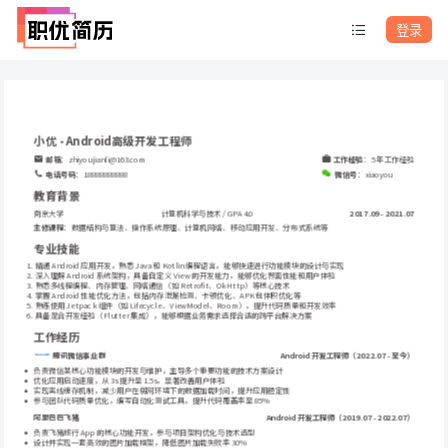
登录
小优 - Android高级开发工程师
邮箱
：zhiyoujianli@163.com
工作经验
：5 年工作经验
电话号码
：18888888888
微信号
：xiaoyou
教育背景
南京大学
计算机科学与技术 / GPA 4.0
2017.09 - 2021.07
主修课程
：数据结构与算法、操作系统原理、计算机网络、移动应用开发、分布式系统等
专业技能
 精通 Android 应用开发，熟悉 Java 和 Kotlin 编程语言，能够快速进行功能模块的设计与实现
 深入理解 Android 系统架构，具备自定义 View 的开发能力，能够优化界面性能和用户体验
 熟悉多线程编程、内存管理、网络通信（如 Retrofit、OkHttp）等核心技术
 掌握 Android 性能优化方法，包括内存泄漏检测、卡顿优化、APK 包体积优化等
 熟练使用 Jetpack 组件（如 Lifecycle、ViewModel、Room），提升代码质量和开发效率
 具备混合开发经验（Flutter 集成），能够根据业务需求选择合适的跨平台解决方案
工作经历
Android 开发工程师（2022.07 - 至今）
腾讯微信事业群
负责微信某核心功能模块的开发与维护，主导多个重要功能的技术方案设计
优化应用启动速度，从 3s 提升至 1.5s，显著改善用户体验
实现离线缓存机制，减少用户在弱网环境下的数据加载时间，提升应用稳定性
参与团队代码质量优化，编写自动化测试工具，提升代码覆盖率至 85%
阿里巴巴飞猪
Android 开发工程师（2019.07 - 2022.07）
负责飞猪旅行 App 的核心功能开发，参与项目架构优化与技术选型
设计并实现一套高效的图片加载框架，降低图片加载失败率 30%