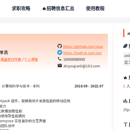
求职攻略
🔥招聘信息汇总
使用教程
https://github.com/xxxx
🌈
程序员
https://twitter.com/xxx
a
掘金签约作者
 / 
个人博客
18888888888
实
zhiyoujianli@163.com
🔥
计算机科学与技术 - 本科
2018.09 - 2022.07
1
人
K 和 Jetpack 组件，能够高效开发高性能的移动应用
现能力
20p
够优化数据加载性能
m 的使用及性能调优
k Compose 实现复杂的交互界面
与团队协作