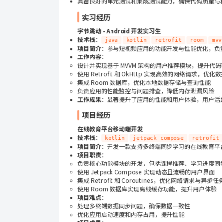
具备良好的单元测试和集成测试能力，确保代码质量与
实习经历
字节跳动 - Android 开发实习生
技术栈
：
java
kotlin
retrofit
room
mvv
项目简介
：参与短视频应用的功能开发与性能优化，负
工作内容
：
设计并实现基于 MVVM 架构的用户推荐模块，提升代
使用 Retrofit 和 OkHttp 实现高效的网络请求，优化
集成 Room 数据库，优化本地数据存储与查询性能
负责应用的性能监控与问题排查，降低内存泄漏风险
工作成果
：显著提升了应用的性能和用户体验，用户活跃
项目经历
在线教育平台移动端开发
技术栈
：
kotlin
jetpack compose
retrofit
项目简介
：开发一款支持多终端同步学习的在线教育平
项目职责
：
负责核心功能模块的开发，包括课程推荐、学习进度同
使用 Jetpack Compose 实现动态且流畅的用户界面
集成 Retrofit 和 Coroutines，优化网络请求与异步
使用 Room 数据库实现离线缓存功能，提升用户体验
项目难点
：
处理多终端数据同步问题，确保数据一致性
优化应用启动速度和内存占用，提升性能