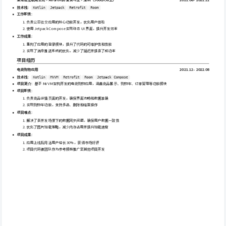
技术栈
：
Kotlin
Jetpack
Retrofit
Room
工作职责
：
 负责公司社交应用的核心功能开发，优化用户体验
 使用 Jetpack Compose 实现动态 UI 界面，提升开发效率
工作成果
：
 重构了应用的登录模块，提升了代码的可维护性和性能
 实现了消息推送系统的优化，减少了延迟并提高了成功率
项目经历
电商购物应用
2021.12 - 2022.08
技术栈
：
Kotlin
MVVM
Retrofit
Room
Jetpack Compose
项目简介
：基于 MVVM 架构开发的电商购物应用，涵盖商品展示、购物车、订单管理等功能模块
项目职责
：
 负责商品详情页面的开发，确保界面流畅和数据准确
 实现购物车功能，支持多选、删除和结算操作
项目难点
：
 解决了高并发场景下的数据同步问题，确保用户数据一致性
 优化了图片加载策略，减少内存占用并提升加载速度
项目成果
：
 应用上线后月活用户增长 30%，获得市场好评
 项目代码被团队作为参考模板推广至其他项目开发