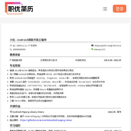
登录
小优 - Android高级开发工程师
女 / 1999.11.11 / 广东深圳
 zhiyoujianli.com@163.com
18888888888
xiaoyou123
教育背景
广东科技大学
计算机科学与技术
全日制本科
2018.09 - 2022.07
专业技能
精通 Java 和 Kotlin 编程语言，熟悉面向对象设计原则和常用设计模式
深入理解 Android 应用架构，熟练使用 MVVM、MVP 等设计模式进行高效开发
熟悉 Android SDK 及其组件（Activity、Fragment、Service 等），能够处理复杂的生命周期管理
掌握 Jetpack 组件（ViewModel、LiveData、Room 等），并能结合协程（Coroutines）优化异步任务
熟悉网络通信协议（HTTP/HTTPS、RESTful API），能够使用 Retrofit、OkHttp 等库实现数据交互
熟练使用数据库 SQLite，并掌握 Room 数据库的使用方法
具备性能优化能力，能够分析和解决内存泄漏、卡顿等问题
熟悉 Gradle 构建工具，能够对项目进行模块化和持续集成优化
了解 Flutter 框架，具备跨平台开发的基础知识
开源作品
Android-Paging-Library-Demo
2022.05 - 至今
工具介绍
：基于 Android Paging 3 实现的分页加载示例项目，支持多种数据源的分页加载
线上演示
：
https://github.com/acmenlei/android-paging-demo
实习经历
某知名互联网公司 - Android开发实习生 - 深圳（5000人以上）
2021.06 - 2021.12