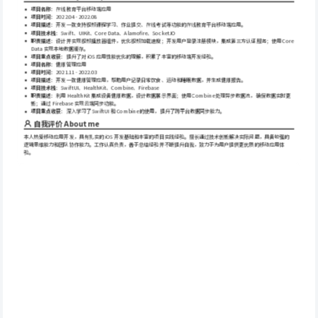
项目名称
：在线教育平台移动端应用
项目时间
：2022.04 - 2022.08
项目描述
：开发一款支持视频课程学习、作业提交、在线考试等功能的在线教育平台移动端应用。
项目技术栈
：Swift、UIKit、Core Data、Alamofire、Socket.IO
职责描述
：设计并实现视频播放器组件，优化视频加载速度；开发用户登录注册模块，集成第三方认证服务；使用 Core 
Data 实现本地数据缓存。
项目重点收获
：提升了对 iOS 应用性能优化的理解，积累了丰富的移动端开发经验。
项目名称
：健康管理应用
项目时间
：2021.11 - 2022.03
项目描述
：开发一款健康管理应用，帮助用户记录日常饮食、运动和睡眠数据，并生成健康报告。
项目技术栈
：SwiftUI、HealthKit、Combine、Firebase
职责描述
：利用 HealthKit 集成设备健康数据，设计数据展示界面；使用 Combine 处理异步数据流，确保数据实时更
新；通过 Firebase 实现云端同步功能。
项目重点收获
：深入学习了 SwiftUI 和 Combine 的使用，提升了跨平台数据同步能力。
自我评价 About me
本人热爱移动应用开发，具有扎实的 iOS 开发基础和丰富的项目实践经验。擅长通过技术创新解决实际问题，具备较强的
逻辑思维能力和团队协作能力。工作认真负责，善于总结经验并不断提升自我，致力于为用户提供更优质的移动应用体
验。