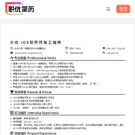
登录
小优 iOS软件开发工程师
北京大学 / 数据科学与大数据技术
本科 / 2024
GPA:3.92 / Top 3%
zhiyoujianli.com@163.com
18888888888
xiaoyou123
专业技能 Professional Skills
精通 Swift 和 Objective-C 编程语言，熟悉 iOS 应用开发全流程。
深入理解 UIKit 和 SwiftUI 框架，能够高效开发高质量的用户界面。
熟练使用 CocoaPods、Swift Package Manager 等依赖管理工具。
掌握多线程编程（GCD、OperationQueue），具备处理复杂并发任务的能力。
熟悉 RESTful API 和 GraphQL 的使用，能够与后端服务进行高效数据交互。
具备扎实的数据结构和算法基础，能够优化应用性能和用户体验。
熟悉 iOS 系统架构设计模式（如 MVC、MVVM、VIPER）及常见设计模式（单例、工厂等）。
熟练使用 Xcode 进行调试、性能分析及版本控制（Git、SVN）。
奖项荣誉 Awards & Honor
2022年国家奖学金 / 2021年国家励志奖学金
2021年全国大学生数学建模竞赛一等奖
2020年中国大学生计算机设计大赛二等奖
2022年 “创新杯” 北京大学数据分析大赛一等奖
实习经历 Intership Experience
单位名称
：某知名科技公司
实习时间
：2022.07 - 2022.10
实习内容
：参与开发一款社交类 iOS 应用，负责核心功能模块的设计与实现。优化应用启动速度，提升用户体验；通过 
GCD 实现多线程任务调度，提高应用性能；协助团队完成代码审查与单元测试。
项目经历 Project Experience