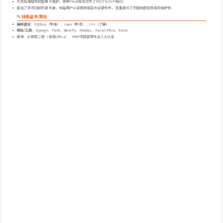
负责后端服务的搭建与维护，使用Flask框架实现了RESTful API接口；
提出了多项功能改进方案，包括用户认证机制和日志记录系统，显著提升了项目的稳定性和可维护性；
🔨 技能证书/其他
编程语言
：Python（熟练）、Java（熟悉）、C++（了解）
框架/工具
：Django、Flask、NumPy、Pandas、TensorFlow、Keras
证书
：计算机二级（高级Office）、PMP项目管理专业人士认证