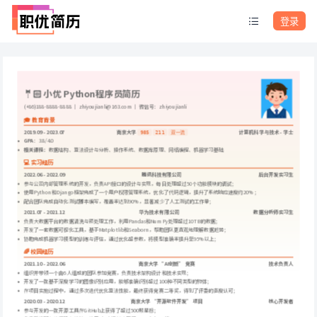
登录
🤵🏻 小优 Python程序员简历
(+86)188-8888-8888 ｜ zhiyoujianli@163.com ｜ 微信号：zhiyoujianli
🎓 教育背景
2019.09 - 2023.07
南京大学
计算机科学与技术 - 学士
985
211
双一流
GPA
：3.8/4.0
相关课程：
数据结构、算法设计与分析、操作系统、数据库原理、网络编程、机器学习基础
💻 实习经历
2022.06 - 2022.09
腾讯科技有限公司
后台开发实习生
参与公司内部管理系统的开发，负责API接口的设计与实现，每日处理超过50个功能模块的调试；
使用Python和Django框架完成了一个用户权限管理系统，优化了代码逻辑，提升了系统响应速度约20%；
配合团队完成自动化测试脚本编写，覆盖率达到90%，显著减少了人工测试的工作量；
2021.07 - 2021.12
华为技术有限公司
数据分析师实习生
负责大数据平台的数据清洗与预处理工作，利用Pandas和NumPy处理超过10TB的数据；
开发了一套数据可视化工具，基于Matplotlib和Seaborn，帮助团队更直观地理解数据趋势；
协助完成机器学习模型的训练与评估，通过优化超参数，将模型准确率提升至95%以上；
🌈 校园经历
2021.10 - 2022.06
南京大学 “AI创新” 竞赛
技术负责人
组织并带领一个由6人组成的团队参加竞赛，负责技术架构设计和技术实现；
开发了一款基于深度学习的图像识别应用，能够准确识别超过100种不同类型的物体；
在项目实施过程中，通过多次迭代优化算法性能，最终获得竞赛二等奖，得到了评委的高度认可；
2020.03 - 2020.12
南京大学 “开源软件开发” 项目
核心开发者
参与开发的一款开源工具在GitHub上获得了超过500颗星标；