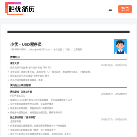
登录
小优 - U3D程序员
188-8888-8888 ｜ zhiyoujianli@163.com ｜ 中共党员 ｜ 23岁 ｜ 江苏南京
教育经历
南京大学
2019年09月 - 2023年07月
计算机科学与技术/本科/软件学院/ GPA 3.8
主修课程：游戏引擎开发、3D图形学、C++程序设计、数据结构与算法、计算机网络
荣获南京大学2022年度“优秀毕业生”称号
参与校级虚拟现实项目并获一等奖
实习经历/项目经验
腾讯游戏 - 天美工作室
2022年06月 - 2022年09月
U3D开发实习生
使用Unity3D引擎开发多人在线游戏模块，优化渲染性能提升20%
设计并实现游戏中的交互系统，提高用户体验
熟悉游戏开发流程，具备良好的代码规范意识
积极参与团队协作，按时完成分配任务，获得导师好评
独立游戏项目 - "星际探险"
2021年07月 - 2022年03月
主程序开发
负责游戏核心逻辑编写，包括物理引擎集成与AI行为树设计
实现动态光影效果和粒子特效，提升视觉冲击力
项目在IndiePlay独立游戏大赛中获得提名，并吸引多家厂商关注