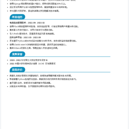
使用Django框架重构老旧API接口，将响应时间降低30%以上。
设计并实现用户认证与权限管理系统，确保数据安全与访问控制。
参与团队代码评审，提出改进建议并协助解决技术难题。
项目经历
电商后台管理系统 - 2022.09 - 2023.02
使用Flask框架搭建系统后端，支持商品管理、订单处理和用户数据分析功能。
集成第三方支付接口，实现订单支付与退款功能。
引入Redis缓存技术，显著提高商品列表查询速度。
日志分析平台 - 2023.03 - 2023.09
开发基于Python的分布式日志收集与分析系统，支持实时监控和告警功能。
使用Elasticsearch存储和检索日志数据，提供灵活的查询接口。
集成Kibana可视化工具，帮助运维人员快速定位问题。
竞赛荣誉
2020 - 2022
 华东理工大学优秀学生奖学金
2021
 全国大学生程序设计竞赛（ACM）区域赛银奖
自我评价
具备扎实的计算机科学基础知识，能够快速理解并解决复杂技术问题。
熟练掌握Python后端开发技能，具备良好的代码规范意识和性能优化能力。
善于团队合作，能够高效沟通并推动项目进展。
对新技术充满热情，乐于探索并应用到实际项目中。