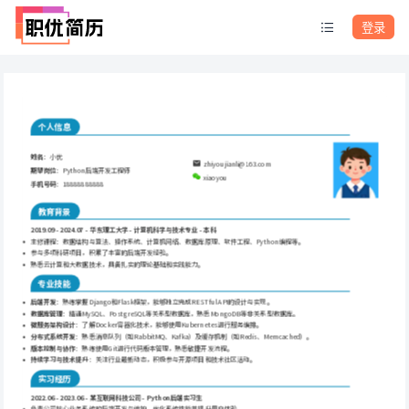
登录
个人信息
姓名
：小优
zhiyoujianli@163.com
期望岗位
：Python后端开发工程师
xiaoyou
手机号码
：18888888888
教育背景
2019.09 - 2024.07 - 华东理工大学 - 计算机科学与技术专业 - 本科
主修课程：数据结构与算法、操作系统、计算机网络、数据库原理、软件工程、Python编程等。
参与多项科研项目，积累了丰富的后端开发经验。
熟悉云计算和大数据技术，具备扎实的理论基础和实践能力。
专业技能
后端开发
：熟练掌握Django和Flask框架，能够独立完成RESTful API的设计与实现。
数据库管理
：精通MySQL、PostgreSQL等关系型数据库，熟悉MongoDB等非关系型数据库。
微服务架构设计
：了解Docker容器化技术，能够使用Kubernetes进行服务编排。
分布式系统开发
：熟悉消息队列（如RabbitMQ、Kafka）及缓存机制（如Redis、Memcached）。
版本控制与协作
：熟练使用Git进行代码版本管理，熟悉敏捷开发流程。
持续学习与技术提升
：关注行业最新动态，积极参与开源项目和技术社区活动。
实习经历
2022.06 - 2023.06 - 某互联网科技公司 - Python后端实习生
负责公司核心业务系统的后端开发与维护，优化系统性能并提升用户体验。