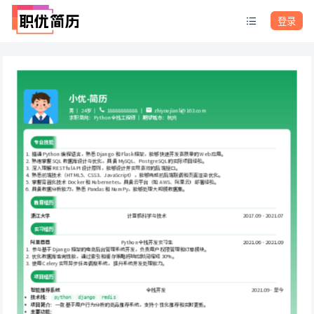
登录
小优-简历
男 ｜ 24岁 ｜ 
18888888888 ｜ 
zhiyoujianli@163.com
求职意向：Python全栈工程师 ｜ 期望城市：杭州
专业技能
 精通 Python 编程语言，熟悉 Django 和 Flask 框架，能够快速开发高质量的 Web 应用。
 熟练掌握 SQL 数据库设计与优化，具备 MySQL、PostgreSQL 的实际项目经验。
 深入理解 RESTful API 设计原则，能够设计并实现高效的后端接口。
 熟悉前端技术（HTML5、CSS3、JavaScript），能够完成前后端联调和页面渲染优化。
 掌握容器化技术 Docker 和 Kubernetes，具备云平台（如 AWS、阿里云）部署经验。
 具备数据分析能力，熟悉 Pandas 和 NumPy，能够处理大规模数据集。
教育经历
浙江大学
计算机科学与技术
2017.09 - 2021.07
实习经历
阿里巴巴
Python全栈开发实习生
2021.06 - 2021.09
 参与基于 Django 框架的电商后台管理系统开发，负责用户权限管理和订单模块。
 优化数据库查询性能，通过索引和缓存策略将响应时间缩短 30%。
 使用 Celery 实现异步任务调度系统，提升系统并发处理能力。
项目经历
智能推荐系统
全栈开发
2021.09 - 至今
技术栈
： 
python
django
redis
项目简介
：一款基于用户行为分析的商品推荐系统，支持个性化推荐和实时更新。
主要功能
：