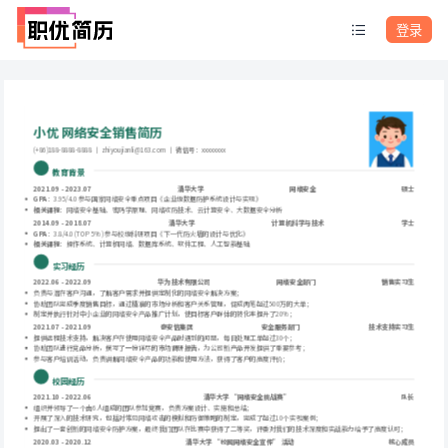
登录
小优 网络安全销售简历
(+86)188-8888-8888 ｜ zhiyoujianli@163.com ｜ 微信号：xxxxxxxx
 教育背景
2021.09 - 2023.07
清华大学
网络安全
硕士
GPA
：3.95/4.0 参与国家网络安全重点项目《企业级数据防护系统设计与实现》
相关课程
：网络安全基础、密码学原理、网络攻防技术、云计算安全、大数据安全分析
2014.09 - 2018.07
清华大学
计算机科学与技术
学士
GPA
：3.8/4.0 (TOP 5%) 参与校级科研项目《下一代防火墙的设计与优化》
相关课程
：操作系统、计算机网络、数据库系统、软件工程、人工智能基础
 实习经历
2022.06 - 2022.09
华为技术有限公司
网络安全部门
销售实习生
负责与潜在客户沟通，了解客户需求并提供定制化的网络安全解决方案；
协助团队完成季度销售目标，通过精准的市场分析和客户关系管理，促成两笔超过500万的大单；
制定并执行针对中小企业的网络安全产品推广计划，使目标客户群体的转化率提升了20%；
2021.07 - 2021.09
奇安信集团
安全服务部门
技术支持实习生
提供远程技术支持，解决客户在使用网络安全产品时遇到的问题，每日处理工单超过30个；
协助团队进行竞品分析，撰写了一份详尽的市场调研报告，为公司新产品开发提供了重要参考；
参与客户培训活动，负责讲解网络安全产品的功能和使用方法，获得了客户的高度评价；
 校园经历
2021.10 - 2022.06
清华大学 “网络安全挑战赛”
队长
组织并领导了一个由6人组成的团队参加竞赛，负责方案设计、实施和总结；
开展了深入的技术研究，包括对常见网络攻击的模拟和防御策略的制定，完成了超过10个实验案例；
提出了一套创新的网络安全防护方案，最终我们团队在比赛中获得了二等奖，评委对我们的技术深度和实战能力给予了高度认可；
2020.03 - 2020.12
清华大学 “校园网络安全宣传” 活动
核心成员