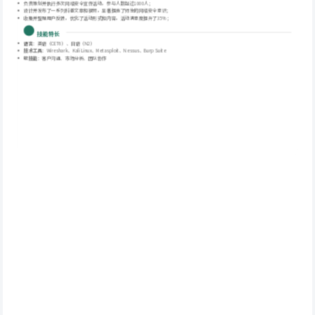
负责策划并执行多次网络安全宣传活动，参与人数超过1000人；
设计并发布了一系列科普文章和视频，显著提高了师生的网络安全意识；
收集并整理用户反馈，优化了活动形式和内容，活动满意度提升了35%；
 技能特长
语言
：英语（CET6）、日语（N2）
技术工具
：Wireshark、Kali Linux、Metasploit、Nessus、Burp Suite
软技能
：客户沟通、市场分析、团队协作