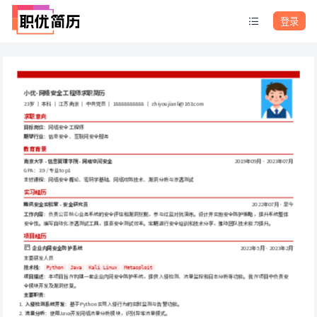
登录
小优-网络安全工程师求职简历
23岁 ｜ 本科 ｜ 江苏南京 ｜ 中共党员 ｜ 18888888888 ｜ zhiyoujianli@163.com
求职意向
目标岗位
：网络安全工程师
期望行业
：信息安全、互联网安全服务
教育背景
南京大学 - 信息管理学院 - 网络空间安全
2019年09月 - 2023年07月
GPA：3.9 / 专业top1
主修课程：网络安全概论、密码学基础、网络攻防技术、漏洞分析与渗透测试
实习经历
腾讯安全实验室 - 安全研究员
2022年07月 - 至今
工作内容
：负责公司核心业务系统的安全评估和漏洞挖掘，参与红蓝对抗演练。设计并实施安全防护策略，提升系统整体
安全性。编写自动化渗透测试工具，提高安全测试效率。定期进行安全培训和技术分享，推动团队技术能力提升。
项目经历
2022年5月 - 2023年2月
企业内网安全防护系统
主要研发人员
技术栈
：
Python
Java
Kali Linux
Metasploit
项目描述
：本项目旨在构建一套企业内网安全防护系统，提供入侵检测、流量监控和日志分析等功能。我在项目中负责安
全模块开发及漏洞修复。
主要职责
：
入侵检测系统开发
：基于Python实现入侵行为的实时监测与告警功能。
流量分析
：使用Java开发网络流量分析模块，识别异常流量模式。