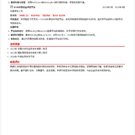
漏洞扫描与修复
：利用Kali Linux和Metasploit进行漏洞扫描，并制定修复方案。
2021年8月 - 2022年4月
Web应用安全测试平台
主要研发人员
技术栈
：
Node.js
Express
SQLMap
Burp Suite
项目描述
：本项目致力于开发一个Web应用安全测试平台，支持多种漏洞类型的自动化检测。我负责平台的核心功能开发
及性能优化。
主要职责
：
平台架构设计
：使用Node.js和Express搭建平台后端框架，实现多用户并发支持。
漏洞检测模块
：集成SQLMap和Burp Suite，实现SQL注入、XSS等常见漏洞的自动化检测。
性能优化
：通过代码重构和算法改进，显著提升平台运行效率。
奖项荣誉
2022年 全国大学生信息安全竞赛一等奖
2021年 国家级网络安全技能大赛二等奖
2020年 校级优秀学生干部
自我评价
具备扎实的网络安全理论基础和丰富的实践经验，熟悉多种安全工具和技术框架。逻辑思维能力强，能够快速定位并解决
复杂问题。善于团队协作，注重细节，追求卓越。希望在网络安全领域持续深耕，为企业信息安全保驾护航。