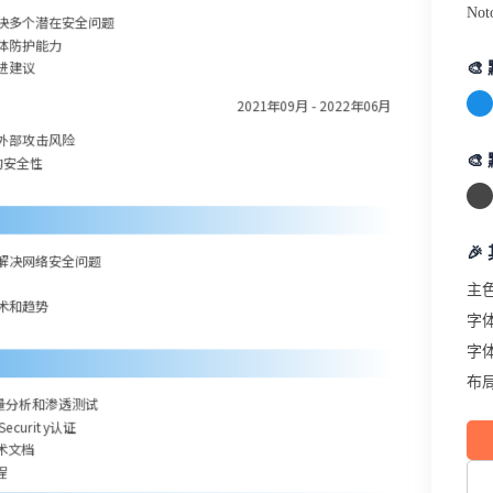
Not
决多个潜在安全问题
体防护能力
进建议

2021年09月 - 2022年06月
外部攻击风险

的安全性
🎉
解决网络安全问题
主
术和趋势
字
字
布
流量分析和渗透测试
curity认证
术文档
程