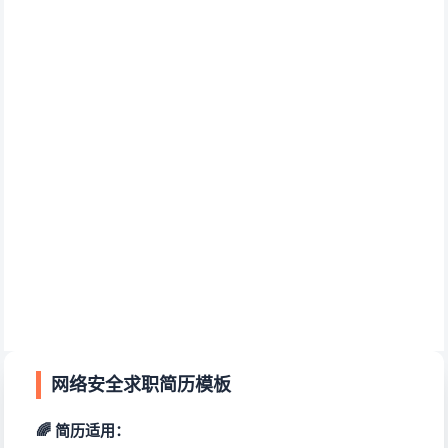
网络安全求职简历模板
🌈 简历适用：