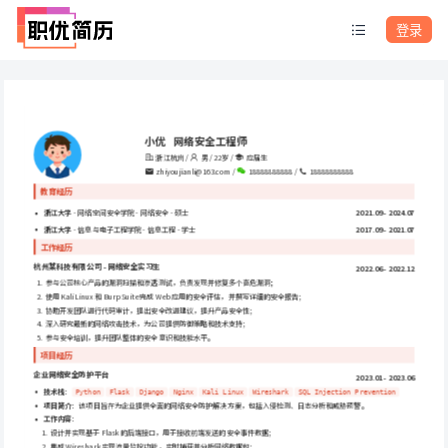
登录
小优 
网络安全工程师
浙江杭州 / 
男 / 22岁 / 
应届生
zhiyoujianli@163.com / 
18888888888 / 
18888888888
教育经历
浙江大学
 - 网络空间安全学院 - 网络安全 - 硕士
2021.09 - 2024.07
浙江大学
 - 信息与电子工程学院 - 信息工程 - 学士
2017.09 - 2021.07
工作经历
杭州某科技有限公司 - 网络安全实习生
2022.06 - 2022.12
 参与公司核心产品的漏洞扫描和渗透测试，负责发现并修复多个高危漏洞；
 使用 Kali Linux 和 Burp Suite 完成 Web 应用的安全评估，并撰写详细的安全报告；
 协助开发团队进行代码审计，提出安全改进建议，提升产品安全性；
 深入研究最新的网络攻击技术，为公司提供防御策略和技术支持；
 参与安全培训，提升团队整体的安全意识和技能水平。
项目经历
企业网络安全防护平台
2023.01 - 2023.06
技术栈
：
Python
Flask
Django
Nginx
Kali Linux
Wireshark
SQL Injection Prevention
项目简介
：该项目旨在为企业提供全面的网络安全防护解决方案，包括入侵检测、日志分析和威胁预警。
工作内容
：
 设计并实现基于 Flask 的后端接口，用于接收前端发送的安全事件数据；
 集成 Wireshark 实现流量监控功能，实时捕获并分析网络数据包；