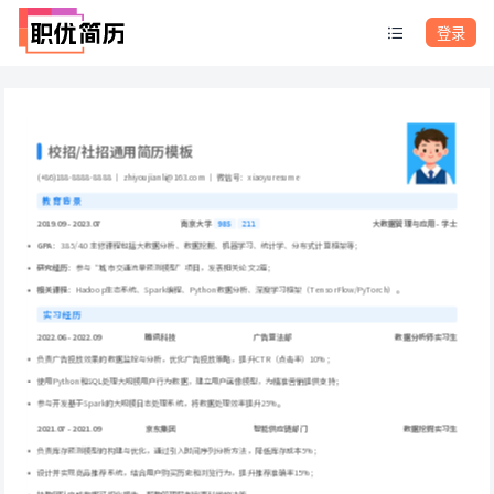
登录
校招/社招通用简历模板
(+86)188-8888-8888 ｜ zhiyoujianli@163.com ｜ 微信号：xiaoyuresume
教育背景
2019.09 - 2023.07
南京大学
大数据管理与应用 - 学士
985
211
GPA
：3.85/4.0 主修课程包括大数据分析、数据挖掘、机器学习、统计学、分布式计算框架等；
研究经历
：参与“城市交通流量预测模型”项目，发表相关论文2篇；
相关课程
：Hadoop生态系统、Spark编程、Python数据分析、深度学习框架（TensorFlow/PyTorch）。
实习经历
2022.06 - 2022.09
腾讯科技
广告算法部
数据分析师实习生
负责广告投放效果的数据监控与分析，优化广告投放策略，提升CTR（点击率）10%；
使用Python和SQL处理大规模用户行为数据，建立用户画像模型，为精准营销提供支持；
参与开发基于Spark的大规模日志处理系统，将数据处理效率提升25%。
2021.07 - 2021.09
京东集团
智能供应链部门
数据挖掘实习生
负责库存预测模型的构建与优化，通过引入时间序列分析方法，降低库存成本5%；
设计并实现商品推荐系统，结合用户购买历史和浏览行为，提升推荐准确率15%；