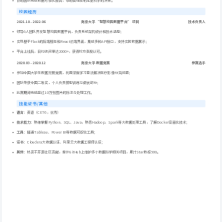
协助团队完成数据可视化报告，帮助管理层制定更科学的决策。
校园经历
2021.10 - 2022.06
南京大学 “智慧校园数据平台” 项目
技术负责人
领导6人团队开发智慧校园数据平台，负责系统架构设计和技术选型；
实现基于Flask的后端服务和React前端界面，集成多种API接口，支持实时数据展示；
平台上线后，日均访问量达2000+，获得校方高度认可。
2020.03 - 2020.12
南京大学 数据竞赛
参赛选手
参加全国大学生数据挖掘竞赛，利用深度学习算法解决医疗影像分类问题；
团队荣获全国二等奖，个人负责模型训练与调优部分；
比赛期间完成超过10万张图片的标注与处理工作。
技能证书/其他
语言
：英语（CET6，优秀）
技术能力
：熟练掌握Python、SQL、Java，熟悉Hadoop、Spark等大数据处理工具，了解Docker容器化技术；
工具
：精通Tableau、Power BI等数据可视化工具；
证书
：Cloudera大数据认证、阿里云大数据工程师认证；
其他
：热衷于开源社区贡献，曾在GitHub上维护多个数据科学相关项目，累计Star数超500。