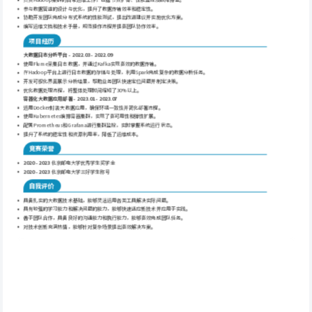
参与数据管道的设计与优化，提升了数据传输效率和稳定性。
协助开发团队完成分布式系统的性能测试，提出改进建议并实施优化方案。
编写运维文档和技术手册，规范操作流程并提高团队协作效率。
项目经历
大数据日志分析平台 - 2022.03 - 2022.09
使用Flume采集日志数据，并通过Kafka实现高效的数据传输。
在Hadoop平台上进行日志数据的存储与处理，利用Spark完成复杂的数据分析任务。
开发可视化界面展示分析结果，帮助业务团队快速定位问题并制定决策。
优化数据处理流程，将整体处理时间缩短了30%以上。
容器化大数据应用部署 - 2023.01 - 2023.07
运用Docker封装大数据应用，确保环境一致性并简化部署流程。
使用Kubernetes编排容器集群，实现了高可用性和弹性扩展。
配置Prometheus和Grafana进行集群监控，实时掌握系统运行状态。
提升了系统的稳定性和资源利用率，降低了运维成本。
竞赛荣誉
2020 - 2023
 北京邮电大学优秀学生奖学金
2020 - 2023
 北京邮电大学三好学生称号
自我评价
具备扎实的大数据技术基础，能够灵活运用各类工具解决实际问题。
具有较强的学习能力和解决问题的能力，能够快速适应新技术并应用于实践。
善于团队合作，具备良好的沟通能力和执行能力，能够高效完成团队任务。
对技术创新充满热情，能够针对复杂场景提出高效解决方案。