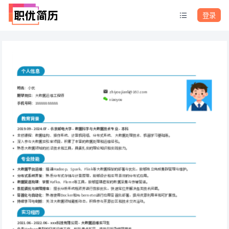
登录
个人信息
姓名
：小优
zhiyoujianli@163.com
期望岗位
：大数据运维工程师
xiaoyou
手机号码
：18888888888
教育背景
2019.09 - 2024.07 - 北京邮电大学 - 数据科学与大数据技术专业 - 本科
主修课程：数据结构、操作系统、计算机网络、分布式系统、大数据处理技术、机器学习基础等。
深入参与大数据实验室项目，积累了丰富的数据处理和运维经验。
熟悉大数据领域的前沿技术和工具，具备扎实的理论知识和实践能力。
专业技能
大数据平台运维
：精通Hadoop、Spark、Flink等大数据框架的部署与优化，能够独立完成集群管理与维护。
分布式系统开发
：熟悉分布式存储与计算原理，能够设计和实现高效的分布式应用。
数据管道构建
：掌握Kafka、Flume等工具，能够搭建稳定的数据采集与传输管道。
性能调优与故障排查
：擅长分析系统瓶颈并进行性能优化，快速定位并解决各类技术问题。
容器化与自动化
：熟练使用Docker和Kubernetes进行应用容器化部署，提升资源利用率和可扩展性。
持续学习与创新
：关注大数据领域最新动态，积极参与开源社区和技术交流活动。
实习经历
2021.06 - 2022.06 - xxx科技有限公司 - 大数据运维实习生
负责Hadoop集群的日常运维工作，包括节点扩容、性能监控及故障排查。