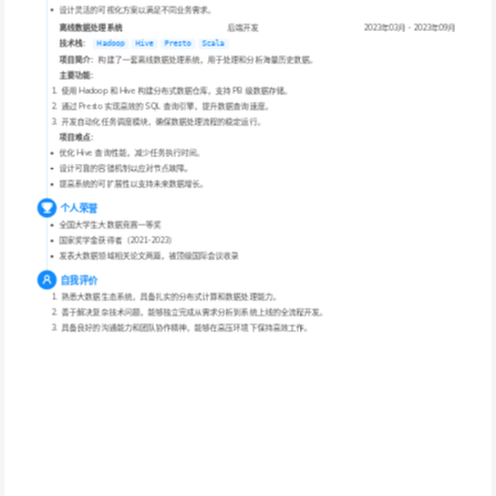
设计灵活的可视化方案以满足不同业务需求。
离线数据处理系统
后端开发
2023年03月 - 2023年09月
技术栈
： 
Hadoop
Hive
Presto
Scala
项目简介
：构建了一套离线数据处理系统，用于处理和分析海量历史数据。
主要功能
：
 使用 Hadoop 和 Hive 构建分布式数据仓库，支持 PB 级数据存储。
 通过 Presto 实现高效的 SQL 查询引擎，提升数据查询速度。
 开发自动化任务调度模块，确保数据处理流程的稳定运行。
项目难点
：
优化 Hive 查询性能，减少任务执行时间。
设计可靠的容错机制以应对节点故障。
提高系统的可扩展性以支持未来数据增长。
个人荣誉
全国大学生大数据竞赛一等奖
国家奖学金获得者（2021-2023）
发表大数据领域相关论文两篇，被顶级国际会议收录
自我评价
 熟悉大数据生态系统，具备扎实的分布式计算和数据处理能力。
 善于解决复杂技术问题，能够独立完成从需求分析到系统上线的全流程开发。
 具备良好的沟通能力和团队协作精神，能够在高压环境下保持高效工作。