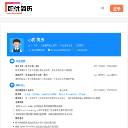
登录
小优-简历
女 ｜ 24岁 ｜ 大数据开发工程师 ｜ 24应届毕业生 ｜ 江西南昌
18888888888 ｜ 
zhiyoujianli@163.com ｜ 
xiaoyou03
毕业院校
浙江大学 - 软件工程 - 硕士
2021年09月 - 2024年06月
研究生期间专注于大数据处理技术研究，参与多项校级科研项目。
南昌大学 - 计算机科学与技术 - 本科
2017年09月 - 2021年06月
本科阶段深入学习数据挖掘与分布式系统，并多次获得校级奖学金。
项目经历
实时数据流分析平台
全栈开发
2022年06月 - 2023年03月
技术栈
： 
Java
Python
Apache Kafka
Spark Streaming
Flask
项目简介
：设计并实现了一款基于实时数据流的分析平台，用于监控和分析大规模用户行为数据。
主要功能
：
 使用 Apache Kafka 实现高吞吐量的数据采集与传输。
 利用 Spark Streaming 对实时数据进行复杂事件处理和模式匹配。
 提供可视化界面展示数据分析结果，支持多维度筛选和导出功能。
项目难点
：
解决大规模数据流的高效存储与快速检索问题。
优化 Spark Streaming 的性能以适应高并发场景。