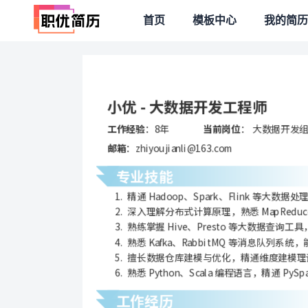
首页
模板中心
我的简历
小优 - 大数据开发工程师
工作经验
：8年
当前岗位
： 大数据开发
邮箱
：zhiyoujianli@163.com
专业技能
 精通 Hadoop、Spark、Flink 
 深入理解分布式计算原理，熟悉 MapRed
 熟练掌握 Hive、Presto 等大数据查询工
 熟悉 Kafka、RabbitMQ 等消息队
 擅长数据仓库建模与优化，精通维度建模
 熟悉 Python、Scala 编程语言，精通 PySp
工作经历