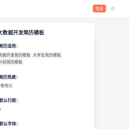
登录
大数据开发简历模板
 简历适用：
数据开发简历模板
大学生简历模板
升初简历模板
 简历热度：
使用过
默认行距：
x
默认字体：