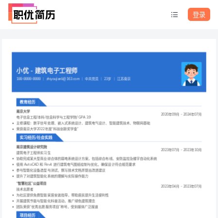
登录
小优 - 建筑电子工程师
188-8888-8888 ｜ zhiyoujianli@163.com ｜ 中共党员 ｜ 23岁 ｜ 江苏南京
教育经历
南京大学
2020年09月 - 2024年07月
电子信息工程/本科/信息科学与工程学院/ GPA 3.9
主修课程：数字信号处理、嵌入式系统设计、建筑电气设计、智能建筑技术、物联网基础
荣获南京大学2022年度“科技创新奖学金”
实习经历/社会实践
南京建筑设计研究院
2023年07月 - 2023年10月
建筑电子工程师实习生
协助完成某大型商业综合体的弱电系统设计方案，包括综合布线、安防监控及楼宇自动化系统
使用 AutoCAD 和 Revit 进行建筑电气图纸绘制与优化，确保设计符合规范要求
参与智能化设备选型与测试，撰写技术文档并提出改进建议
提升了对建筑智能化系统的理解与实际操作能力
“智慧社区”公益项目
2023年04月 - 2023年07月
技术志愿者
为社区提供免费智能家居安装指导，帮助居民提升生活便利性
开展建筑节能与智能化科普活动，推广绿色建筑理念
团队荣获“优秀志愿服务项目”称号，受到媒体广泛报道
项目经历