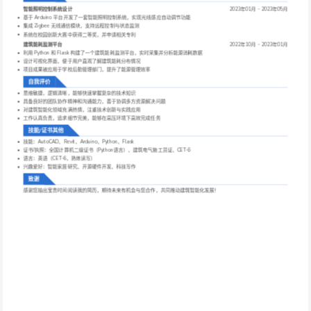
智能照明控制系统设计
2023年01月 - 2023年05月
基于 Arduino 平台开发了一套智能照明控制系统，实现光线感应自动调节功能
集成 Zigbee 无线通信模块，支持远程控制与状态监测
系统在校园创新大赛中获得二等奖，并申请相关专利
建筑能耗监测平台
2022年10月 - 2023年01月
利用 Python 和 Flask 构建了一个建筑能耗监测平台，实时采集并分析能源消耗数据
设计可视化界面，便于用户直观了解建筑能耗分布情况
项目成果被应用于学校后勤管理部门，提升了能源管理效率
自我评价
思维敏捷，逻辑清晰，能够快速掌握复杂的技术知识
具备良好的团队协作精神和沟通能力，善于协调多方资源解决问题
对建筑智能化领域充满热情，注重技术创新与实践应用
工作认真负责，追求细节完美，能够在高压环境下高效完成任务
技能/证书其他
技能：AutoCAD、Revit、Arduino、Python、Flask
证书/执照：全国计算机二级证书（Python语言）、建筑电气施工员证、CET-6
语言：英语（CET-6，熟练读写）
兴趣爱好：智能家居研究、开源硬件开发、科技写作
致谢
感谢您抽出宝贵时间阅读我的简历，期待未来有机会与您合作，共同推动建筑智能化发展！