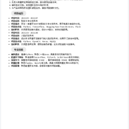
 负责大数据预处理和特征工程，提升模型训练效率；
 编写技术文档，支持团队协作与知识共享；
 与产品经理及开发团队紧密合作，确保项目按时交付。
项目经历
项目时间
：2022.05 - 2022.07
项目名称
：智能文本分类系统
项目描述
：开发一套基于BERT的智能文本分类系统，用于新闻文章自动分类。
项目技术栈
：Python、TensorFlow、Hugging Face Transformers、Flask
我的职责
：负责模型训练与调优，设计API接口，支持前端调用。
项目时间
：2021.03 - 2021.06
项目名称
：人脸识别系统
项目描述
：设计并实现基于深度学习的人脸识别系统，应用于门禁安全管理。
项目技术栈
：Python、OpenCV、Keras、MySQL
我的职责
：负责图像预处理、模型训练及部署，优化识别速度与准确率。
专业技能
编程语言
：精通Python，熟悉C++和Java，具备高效代码编写能力；
机器学习框架
：熟练使用TensorFlow、PyTorch、Scikit-learn等主流框架；
深度学习
：掌握卷积神经网络（CNN）、循环神经网络（RNN）等模型架构；
数据处理
：熟悉Pandas、NumPy等工具，具备大规模数据处理与分析能力；
项目管理
：熟悉敏捷开发流程，能够高效推动项目进展。