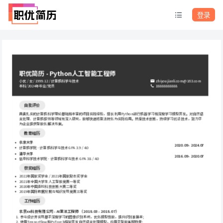
登录
职优简历 - Python人工智能工程师
小优 / 女 / 1999.12 / 计算机科学与技术
zhiyoujianli.com@163.com
本科/2024年毕业/党员
18888888888
自我评价
具备扎实的计算机科学理论基础和丰富的项目实践经验，擅长利用Python进行机器学习和深度学习模型开发。对自然语
言处理、计算机视觉等领域有深入研究，能够快速将算法转化为实际应用。热爱技术创新，持续学习前沿技术，致力于
为企业提供智能化解决方案。
教育经历
北京大学
2020.09 - 2024.07
计算机学院 - 计算机科学与技术 GPA 3.9 / 4.0
清华大学
2016.09 - 2020.07
信息科学技术学院 - 计算机科学与技术 GPA 3.8 / 4.0
获奖经历
2022年国家奖学金 / 2021年国家励志奖学金
2021年全国大学生人工智能竞赛一等奖
2020年中国高校科技创新大赛二等奖
2019年国际数据挖掘与知识发现竞赛三等奖
工作经历
北京xx科技有限公司 - AI算法工程师 （2018.03 - 2018.07）
 参与设计并实现基于深度学习的图像识别系统，优化模型性能，提升识别准确率；
 使用TensorFlow和PyTorch框架开发自然语言处理模型，应用于智能客服场景；