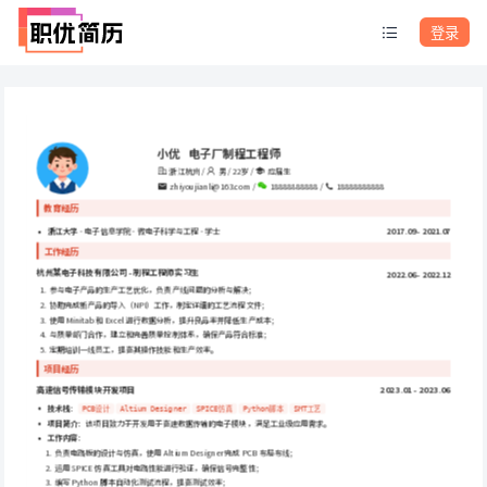
登录
小优 
电子厂制程工程师
浙江杭州 / 
男 / 22岁 / 
应届生
zhiyoujianli@163.com / 
18888888888 / 
18888888888
教育经历
浙江大学
 - 电子信息学院 - 微电子科学与工程 - 学士
2017.09 - 2021.07
工作经历
杭州某电子科技有限公司 - 制程工程师实习生
2022.06 - 2022.12
 参与电子产品的生产工艺优化，负责产线问题的分析与解决；
 协助完成新产品的导入（NPI）工作，制定详细的工艺流程文件；
 使用 Minitab 和 Excel 进行数据分析，提升良品率并降低生产成本；
 与质量部门合作，建立和完善质量控制体系，确保产品符合标准；
 定期培训一线员工，提高其操作技能和生产效率。
项目经历
高速信号传输模块开发项目
2023.01 - 2023.06
技术栈
：
PCB设计
Altium Designer
SPICE仿真
Python脚本
SMT工艺
项目简介
：该项目致力于开发用于高速数据传输的电子模块，满足工业级应用需求。
工作内容
：
 负责电路板的设计与仿真，使用 Altium Designer 完成 PCB 布局布线；
 运用 SPICE 仿真工具对电路性能进行验证，确保信号完整性；
 编写 Python 脚本自动化测试流程，提高测试效率；