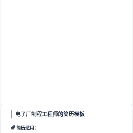
电子厂制程工程师的简历模板
🌈 简历适用：