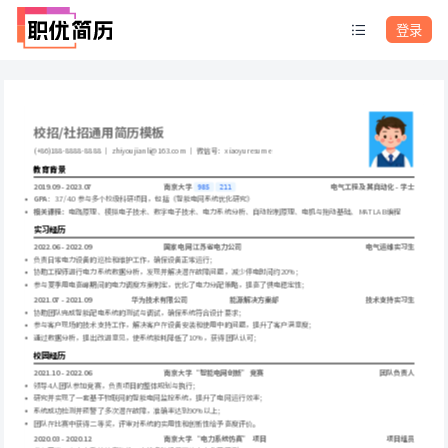
登录
校招/社招通用简历模板
(+86)188-8888-8888 ｜ zhiyoujianli@163.com ｜ 微信号：xiaoyuresume
教育背景
2019.09 - 2023.07
南京大学
电气工程及其自动化 - 学士
985
211
GPA
：3.7/4.0 参与多个校级科研项目，包括《智能电网系统优化研究》
相关课程：
电路原理、模拟电子技术、数字电子技术、电力系统分析、自动控制原理、电机与拖动基础、MATLAB编程
实习经历
2022.06 - 2022.09
国家电网江苏省电力公司
电气运维实习生
负责日常电力设备的巡检和维护工作，确保设备正常运行；
协助工程师进行电力系统数据分析，发现并解决潜在故障问题，减少停电时间约20%；
参与夏季用电高峰期间的电力调度方案制定，优化了电力分配策略，提高了供电稳定性；
2021.07 - 2021.09
华为技术有限公司
能源解决方案部
技术支持实习生
协助团队完成智能配电系统的测试与调试，确保系统符合设计要求；
参与客户现场的技术支持工作，解决客户在设备安装和使用中的问题，提升了客户满意度；
通过数据分析，提出改进意见，使系统能耗降低了10%，获得团队认可；
校园经历
2021.10 - 2022.06
南京大学“智能电网创新”竞赛
团队负责人
领导4人团队参加竞赛，负责项目的整体规划与执行；
研究并实现了一套基于物联网的智能电网监控系统，提升了电网运行效率；
系统成功检测并预警了多次潜在故障，准确率达到90%以上；
团队在比赛中获得二等奖，评审对系统的实用性和创新性给予高度评价。
2020.03 - 2020.12
南京大学 “电力系统仿真” 项目
项目组员