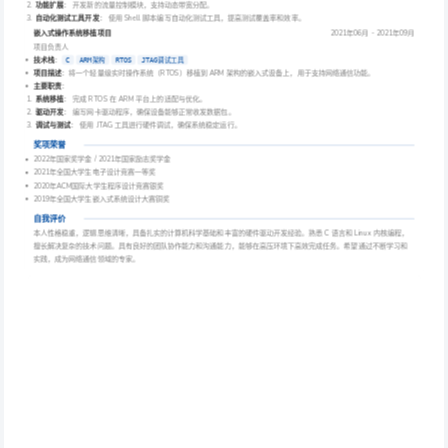
功能扩展
： 开发新的流量控制模块，支持动态带宽分配。
自动化测试工具开发
： 使用 Shell 脚本编写自动化测试工具，提高测试覆盖率和效率。
嵌入式操作系统移植项目
2021年06月 - 2021年09月
项目负责人
技术栈
：
C
ARM架构
RTOS
JTAG调试工具
项目描述
：将一个轻量级实时操作系统（RTOS）移植到 ARM 架构的嵌入式设备上，用于支持网络通信功能。
主要职责
：
系统移植
： 完成 RTOS 在 ARM 平台上的适配与优化。
驱动开发
： 编写网卡驱动程序，确保设备能够正常收发数据包。
调试与测试
： 使用 JTAG 工具进行硬件调试，确保系统稳定运行。
奖项荣誉
2022年国家奖学金 / 2021年国家励志奖学金
2021年全国大学生电子设计竞赛一等奖
2020年ACM国际大学生程序设计竞赛银奖
2019年全国大学生嵌入式系统设计大赛铜奖
自我评价
本人性格稳重，逻辑思维清晰，具备扎实的计算机科学基础和丰富的硬件驱动开发经验。熟悉 C 语言和 Linux 内核编程，
擅长解决复杂的技术问题。具有良好的团队协作能力和沟通能力，能够在高压环境下高效完成任务。希望通过不断学习和
实践，成为网络通信领域的专家。