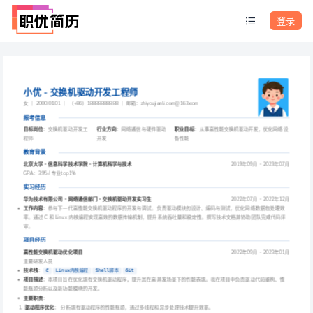
登录
小优 - 交换机驱动开发工程师
女 ｜ 2000.01.01 ｜ （+86）18888888888 ｜ 邮箱：zhiyoujianli.com@163.com
报考信息
目标岗位
：交换机驱动开发工
行业方向
：网络通信与硬件驱动
职业目标
：从事高性能交换机驱动开发，优化网络设
程师
开发
备性能
教育背景
北京大学 - 信息科学技术学院 - 计算机科学与技术
2019年09月 - 2023年07月
GPA：3.95 / 专业top1%
实习经历
华为技术有限公司 - 网络通信部门 - 交换机驱动开发实习生
2022年07月 - 2022年12月
工作内容
：参与下一代高性能交换机驱动程序的开发与调试。负责驱动模块的设计、编码与测试，优化网络数据包处理效
率。通过 C 和 Linux 内核编程实现高效的数据传输机制，提升系统吞吐量和稳定性。撰写技术文档并协助团队完成代码评
审。
项目经历
高性能交换机驱动优化项目
2022年09月 - 2023年01月
主要研发人员
技术栈
：
C
Linux内核编程
Shell脚本
Git
项目描述
：本项目旨在优化现有交换机驱动程序，提升其在高并发场景下的性能表现。我在项目中负责驱动代码重构、性
能瓶颈分析以及新功能模块的开发。
主要职责
：
驱动程序优化
： 分析现有驱动程序的性能瓶颈，通过多线程和异步处理技术提升效率。