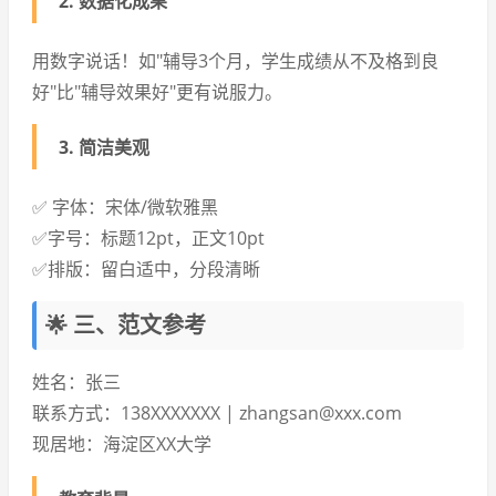
2. 数据化成果
用数字说话！如"辅导3个月，学生成绩从不及格到良
好"比"辅导效果好"更有说服力。
3. 简洁美观
✅ 字体：宋体/微软雅黑
✅字号：标题12pt，正文10pt
✅排版：留白适中，分段清晰
🌟 三、范文参考
姓名：张三
联系方式：138XXXXXXX | zhangsan@xxx.com
现居地：海淀区XX大学