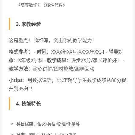
《高等数学》《线性代数》
3.
家教经验
这是重点！
详细写，突出你的教学能力！
格式参考：
-
时间
：XXXX年XX月-XXXX年XX月 -
辅导对
象
：X年级X学科 -
教学成果
：进步XX分/家长评价好！ -
教学方法
：耐心讲解/因材施教/趣味互动
小tips
：用数据说话，比如“辅导学生数学成绩从80分提
升到95分”！
4.
技能特长
科目优势
：语文/英语/物理/化学等
证书
：教师资格证/四六级证书等