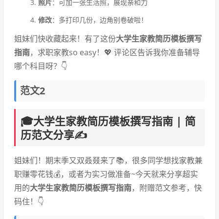
照片
：可加一张生活照，展现亲和力
修改
：多打印几份，边角别卷破啦！
姐妹们快收藏起来！有了这份
大学生家教简历模板撰写
指南
，求职家教so easy！💖 评论区告诉我你准备辅导
哪个科目呀？👇
范文2
🎓大学生家教简历模板撰写指南 | 简
历范文分享✍️
姐妹们！期末季又双叒叕来了📚，很多同学想找家教兼
职赚零花钱💰，或者为实习做准备~今天就来分享超实
用的
大学生家教简历模板撰写指南
，附赠范文参考，快
码住！👇