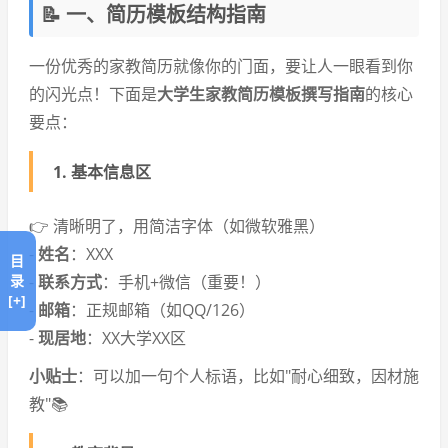
📝 一、简历模板结构指南
一份优秀的家教简历就像你的门面，要让人一眼看到你
的闪光点！下面是
大学生家教简历模板撰写指南
的核心
要点：
1.
基本信息区
👉 清晰明了，用简洁字体（如微软雅黑）
-
姓名
：XXX
目
录
-
联系方式
：手机+微信（重要！）
[+]
-
邮箱
：正规邮箱（如QQ/126）
-
现居地
：XX大学XX区
小贴士
：可以加一句个人标语，比如"耐心细致，因材施
教"📚