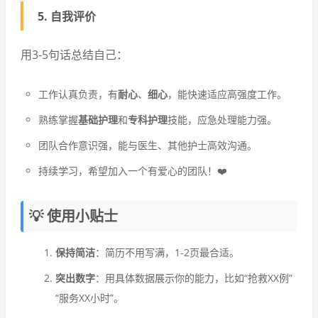
5. 自我评价
用3-5句话总结自己：
工作认真负责，有
耐心
、
细心
，能快速适应高强度工作。
熟练掌握
基础护理
和
专科护理
技能，应急处理能力强。
团队合作意识强，能与医生、其他护士高效沟通。
持续学习，希望加入一个有爱心的团队！❤️
💡 使用小贴士
保持简洁
：简历不用写满，1-2页最合适。
突出数字
：用具体数据展示你的能力，比如“抢救XX例”
“服务XX小时”。