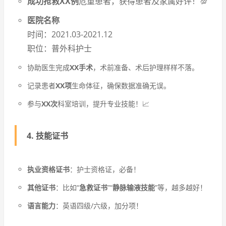
成功抢救
XX例
危重患者，获得患者及家属好评！💯
医院名称
时间：2021.03-2021.12
职位：普外科护士
协助医生完成
XX手术
，术前准备、术后护理样样不落。
记录患者
XX项
生命体征，确保数据准确无误。
参与
XX次
科室培训，提升专业技能！📈
4. 技能证书
执业资格证书
：护士资格证，必备！
其他证书
：比如“
急救证书
”“
静脉输液技能
”等，越多越好！
语言能力
：英语四级/六级，加分项！