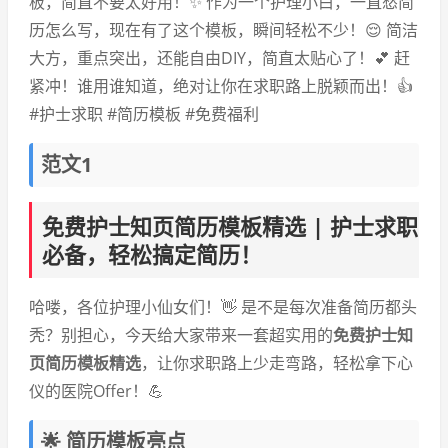
板，简直不要太好用！✨ 作为一个护理小白，一直愁简
历怎么写，现在有了这个模板，瞬间轻松不少！😌 简洁
大方，重点突出，还能自由DIY，简直太贴心了！💕 赶
紧冲！谁用谁知道，绝对让你在求职路上脱颖而出！👍
#护士求职 #简历模板 #免费福利
范文1
免费护士知页简历模板精选 | 护士求职
必备，轻松搞定简历！
哈喽，各位护理小仙女们！👋 是不是每次准备简历都头
秃？别担心，今天给大家带来一套超实用的
免费护士知
页简历模板精选
，让你求职路上少走弯路，轻松拿下心
仪的医院Offer！💪
🌟 简历模板亮点