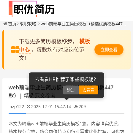
首页
求职攻略
web前端毕业生简历模板（精选优质模板447款）| 精选范文参考
下载更多简历模板移步，
模板
中心
，每款均有对应岗位范
立即查看
文！
去看看HR推荐了哪些模板呢？
web前端毕业生简历模板（精选优质模板447
跳过
去看看
款）| 精选范文参考
nzp122
2025-12-01 15:47:14
209
本文为精选web前端毕业生简历模板1篇，内容详实优质，
结构规范完整，结合岗位特点和行业需求优化撰写，可供求