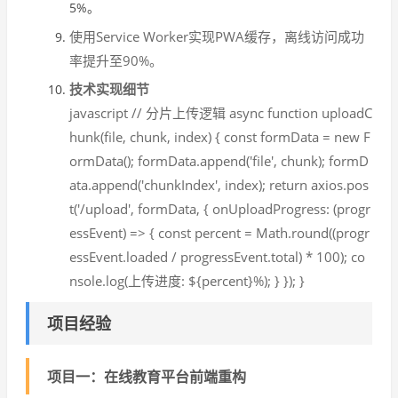
5%。
使用Service Worker实现PWA缓存，离线访问成功
率提升至90%。
技术实现细节
javascript // 分片上传逻辑 async function uploadC
hunk(file, chunk, index) { const formData = new F
ormData(); formData.append('file', chunk); formD
ata.append('chunkIndex', index); return axios.pos
t('/upload', formData, { onUploadProgress: (progr
essEvent) => { const percent = Math.round((progr
essEvent.loaded / progressEvent.total) * 100); co
nsole.log(上传进度: ${percent}%); } }); }
项目经验
项目一：在线教育平台前端重构