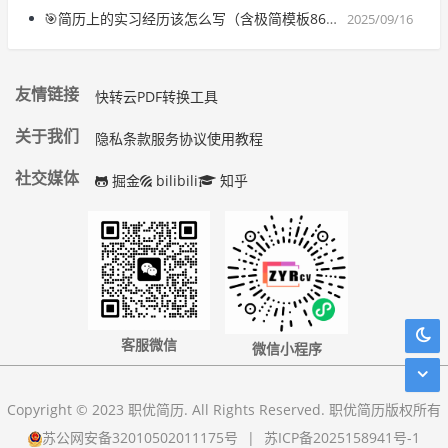
🎯简历上的实习经历该怎么写（含极简模板868款）| 精选5篇范文
2025/09/16
友情链接
快转云PDF转换工具
关于我们
隐私条款
服务协议
使用教程
社交媒体
掘金
bilibili
知乎
客服微信
微信小程序
Copyright © 2023 职优简历. All Rights Reserved. 职优简历版权所有
苏公网安备32010502011175号
|
苏ICP备2025158941号-1