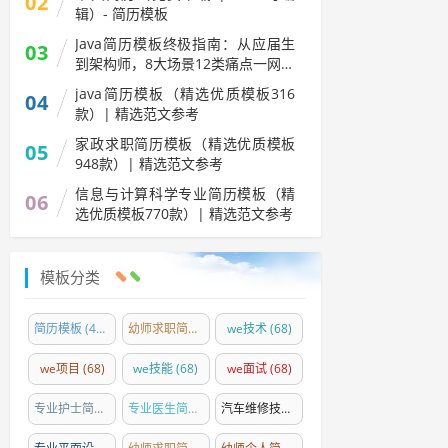
02
辑）- 简历模板
Java简历模板终极指南：从应届生
03
到架构师，8大场景12类痛点一网打
尽
java简历模板（精选优质模板316
04
款）| 精选范文参考
家政求职简历模板（精选优质模板
05
948款）| 精选范文参考
信息与计算科学专业简历模板（精
06
选优质模板770款）| 精选范文参考
模板分类
简历模板
(4300)
幼师求职简历模板精选
we技术
(84)
(68)
we项目
(68)
we技能
(68)
we面试
(68)
专业护士简历模板精选
(54)
专业医生简历模板精选
(35)
汽车维修技师简历模板
(26)