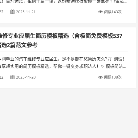
啦！告别迷茫，拒绝千篇一律，这份精选模板帮你一键点亮HR雷达
晰，突出你的技能与实习经历，面试成功率up up！🚀 赶紧码住，
22
2025-11-21
阅读143次
车维修专业应届生简历模板精选（含极简免费模板537
精选2篇范文参考
🔥刚毕业的汽车维修专业应届生，是不是都在愁简历怎么写？别慌！
分享超实用的简历模板精选，帮你一键变身求职达人！✨ 模板简洁大
出专业技能和实习经历，让你在众多简历中脱颖而出！🚗💨 快来
22
2025-11-20
阅读138次