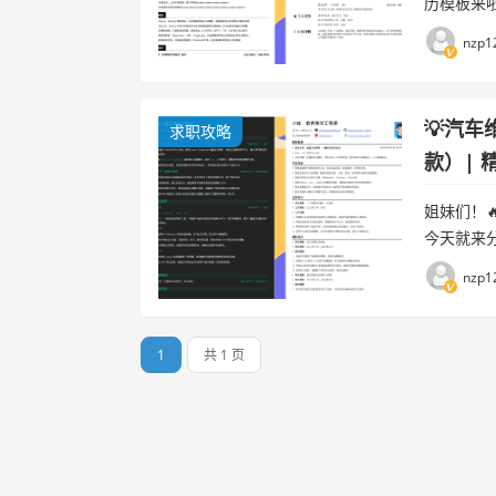
历模板来
✨！简单清
nzp1
让你...
💡汽
求职攻略
款）| 
姐妹们！
今天就来
方，重点突
nzp1
get√，...
1
共 1 页