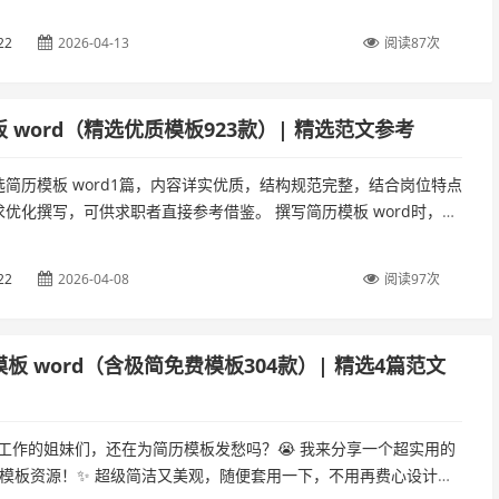
特点和行业需求，突出核心竞争力和与岗位的匹配度。一份优质的
22
2026-04-13
阅读87次
 word（精选优质模板923款）| 精选范文参考
简历模板 word1篇，内容详实优质，结构规范完整，结合岗位特点
优化撰写，可供求职者直接参考借鉴。 撰写简历模板 word时，应
特点和行业需求，突出核心竞争力和与岗位的匹配度。一份优质的
22
2026-04-08
阅读97次
模板 word（含极简免费模板304款）| 精选4篇范文
找工作的姐妹们，还在为简历模板发愁吗？😭 我来分享一个超实用的
简历模板资源！✨ 超级简洁又美观，随便套用一下，不用再费心设计