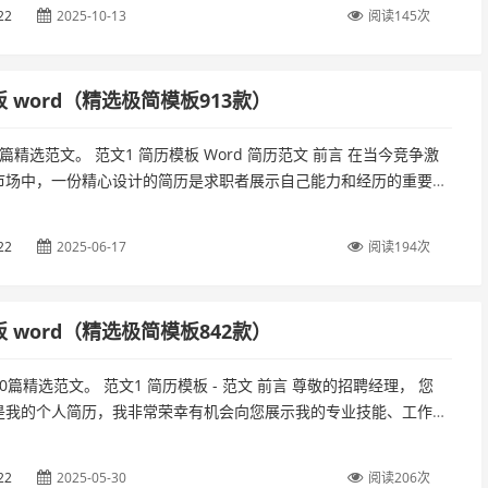
重要的是，它还能帮你突出重点，让HR一眼就看到你的闪光点！🔥 快
22
2025-10-13
阅读145次
 word（精选极简模板913款）
篇精选范文。 范文1 简历模板 Word 简历范文 前言 在当今竞争激
市场中，一份精心设计的简历是求职者展示自己能力和经历的重要工
将提供一份详细的简历模板和范文，帮助求职者更好地展示自己的
22
2025-06-17
阅读194次
 word（精选极简模板842款）
0篇精选范文。 范文1 简历模板 - 范文 前言 尊敬的招聘经理， 您
是我的个人简历，我非常荣幸有机会向您展示我的专业技能、工作经
背景。我热衷于不断学习和提升自我，以实现个人和组织的共同发
22
2025-05-30
阅读206次