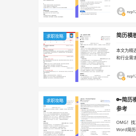
结合岗位
简...
nzp1
简历模板
求职攻略
本文为精选
和行业需求
结合岗位
简...
nzp1
🔑简历
求职攻略
参考
OMG！
Word