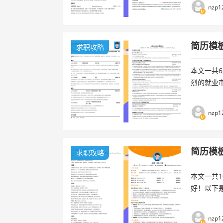
啦！👍 
nzp1
来试...
简历模板
求职攻略
本文一共6
烈的就业
具。本文
优...
nzp1
简历模板
求职攻略
本文一共1
好！以下
验和教育
展...
nzp1