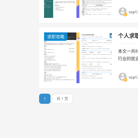
么写时，
份优质的个.
nzp1
个人求
求职攻略
本文一共
行业的就
专业人士
怎么写简历.
nzp1
1
共 1 页