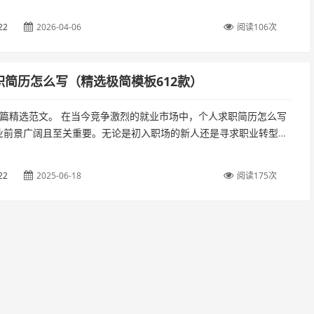
应结合岗位特点和行业需求，突出核心竞争力和与岗位的匹配度。一
..
22
2026-04-06
阅读106次
职简历怎么写（精选极简模板612款）
8篇精选范文。 在当今竞争激烈的就业市场中，个人求职简历怎么写
业前景广阔且至关重要。无论是初入职场的新人还是寻求职业转型的
，一份精心编写的简历都是求职成功的关键。一份好的个人求职简历
..
22
2025-06-18
阅读175次