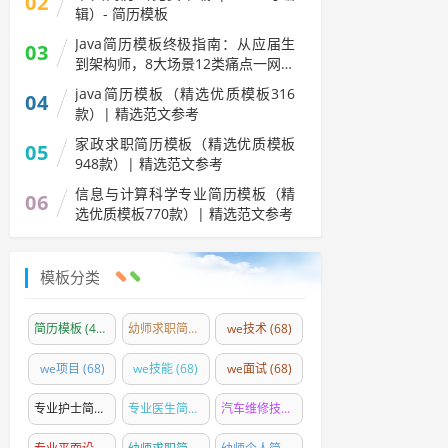
02
辑）- 简历模板
Java简历模板终极指南：从应届生
03
到架构师，8大场景12类痛点一网打
尽
java简历模板（精选优质模板316
04
款）| 精选范文参考
家政求职简历模板（精选优质模板
05
948款）| 精选范文参考
信息与计算科学专业简历模板（精
06
选优质模板770款）| 精选范文参考
模板分类
简历模板
(4300)
幼师求职简历模板精选
we技术
(84)
(68)
we项目
(68)
we技能
(68)
we面试
(68)
专业护士简历模板精选
(54)
专业医生简历模板精选
(35)
汽车维修技师简历模板
(26)