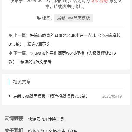
发布于：2025-09-13，除非注明，否则均为
职优简历
原创文
章，转载请注明出处。
标签：
最新java简历模板
上一篇：
🔑简历教育的背景怎么写才好一点儿（含极简模板
813款）| 精选7篇范文
下一篇：
✨java如何导出简历word模板（含极简模板213
款）| 精选2篇范文参考
相关文章
最新java简历模板（精选极简模板765款）
2025/05/19
友情链接
快转云PDF转换工具
关于我们
隐私条款
服务协议
使用教程