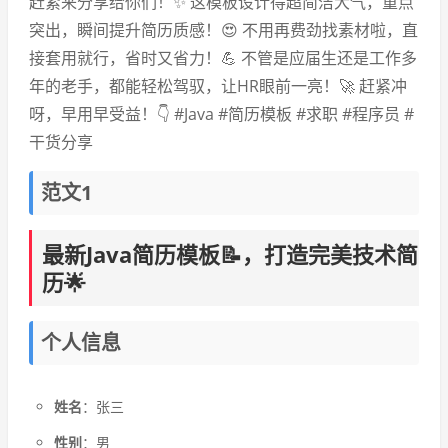
赶紧来分享给你们！✨ 这模板设计得超简洁大气，重点
突出，瞬间提升简历质感！😍 不用再费劲找素材啦，直
接套用就行，省时又省力！💪 不管是应届生还是工作多
年的老手，都能轻松驾驭，让HR眼前一亮！🚀 赶紧冲
呀，早用早受益！👇 #Java #简历模板 #求职 #程序员 #
干货分享
范文1
最新Java简历模板📝，打造完美技术简
历🌟
个人信息
姓名
：张三
性别
：男