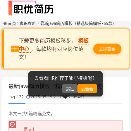
首页
求职攻略
最新java简历模板（精选极简模板765款）
下载更多简历模板移步，
模板
中心
，每款均有对应岗位范
立即查看
文！
去看看HR推荐了哪些模板呢？
最新java简历模板（精选极简模板765款）
跳过
去看看
nzp122
2025-05-19 21:13:56
467
本文一共9篇精选范文。
范文1