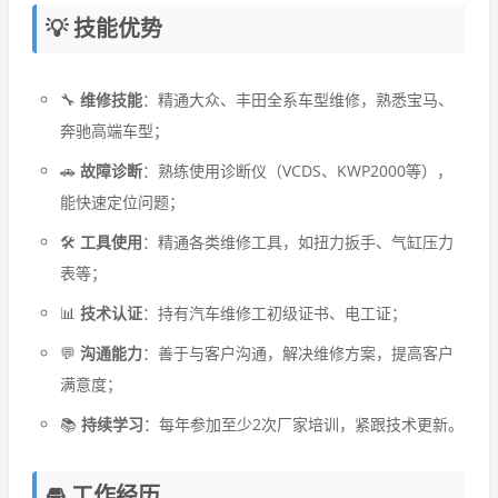
💡 技能优势
🔧
维修技能
：精通大众、丰田全系车型维修，熟悉宝马、
奔驰高端车型；
🚗
故障诊断
：熟练使用诊断仪（VCDS、KWP2000等），
能快速定位问题；
🛠️
工具使用
：精通各类维修工具，如扭力扳手、气缸压力
表等；
📊
技术认证
：持有汽车维修工初级证书、电工证；
💬
沟通能力
：善于与客户沟通，解决维修方案，提高客户
满意度；
📚
持续学习
：每年参加至少2次厂家培训，紧跟技术更新。
🚘 工作经历